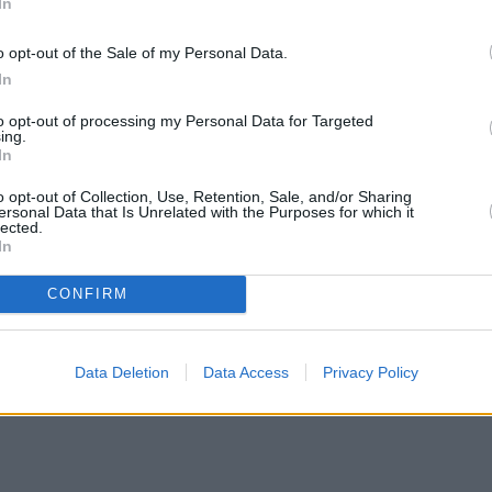
In
χής
o opt-out of the Sale of my Personal Data.
τηριστικά πως «κάνω μάχη με τη θεραπεία. Όλη η
In
μου. Να κρατήσω δηλαδή μόνο τα στοιχεία εκείνα π
to opt-out of processing my Personal Data for Targeted
ρό «πάλι τα ίδια; Θα σου δώσω λεφτά μόνο γι’ αυ
ing.
In
έλεγε μια ζωή ο πατέρας μου «μόνο αν πάρεις αυτ
o opt-out of Collection, Use, Retention, Sale, and/or Sharing
ersonal Data that Is Unrelated with the Purposes for which it
lected.
In
CONFIRM
Data Deletion
Data Access
Privacy Policy