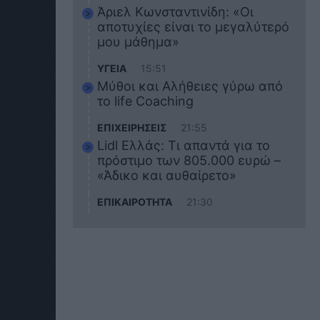
Άριελ Κωνσταντινίδη: «Οι
αποτυχίες είναι το μεγαλύτερό
μου μάθημα»
ΥΓΕΙΑ
15:51
Μύθοι και Αλήθειες γύρω από
το life Coaching
ΕΠΙΧΕΙΡΗΣΕΙΣ
21:55
Lidl Ελλάς: Τι απαντά για το
πρόστιμο των 805.000 ευρώ –
«Άδικο και αυθαίρετο»
ΕΠΙΚΑΙΡΟΤΗΤΑ
21:30
Στο εκπαιδευτικό του ταξίδι
σκοτώθηκε ο 20χρονος
ναυτικός του Blue Star Chios –
Πώς έγινε το τραγικό
δυστύχημα
ΖΩΔΙΑ
21:10
Αυτά τα 3 ζώδια θα πετύχουν