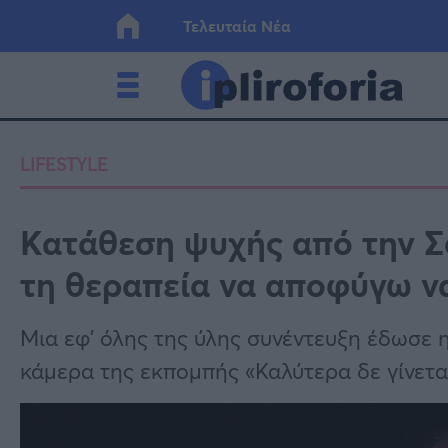
Τελευταία Νέα
Ελλάδα
Οικονο
LIFESTYLE
Κόσμος
Lifesty
Κατάθεση ψυχής από την Σ
τη θεραπεία να αποφύγω να 
Υγεία
Γυναίκ
Μια εφ’ όλης της ύλης συνέντευξη έδωσε 
κάμερα της εκπομπής «Καλύτερα δε γίνεται