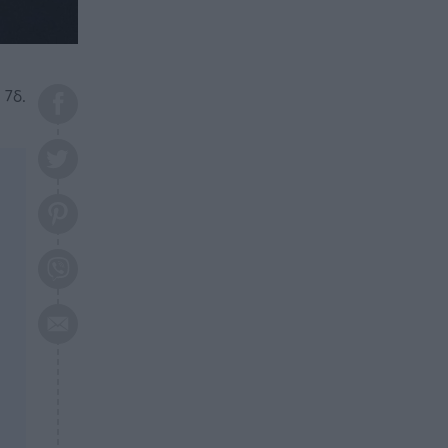
το 2026: Πότε θα έρθει η
μεγάλη αλλαγή
ΕΠΙΚΑΙΡΟΤΗΤΑ
20:45
Τραγωδία στη Λάρισα: Νεκρός
 7δ.
50χρονος με αδιανόητο τρόπο
ΥΓΕΙΑ
20:20
Ελάχιστοι τη γνωρίζουν: Η
βιταμίνη που καταπολεμά
κατάθλιψη, κούραση, κόπωση
ΕΠΙΚΑΙΡΟΤΗΤΑ
19:50
ΕΚΤΑΚΤΟ: Σεισμός τώρα στην
Αττική
ΕΠΙΚΑΙΡΟΤΗΤΑ
19:20
«Συναγερμός» τώρα στη
Γλυφάδα
ΕΠΙΚΑΙΡΟΤΗΤΑ
18:45
Θλίψη: Πέθανε πολύτεκνη