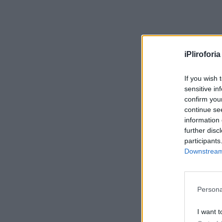
iPliroforia
If you wish 
sensitive in
confirm you
continue se
information 
further disc
participants
Downstream 
Persona
I want t