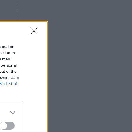
«ενόχληση» με τους πολίτες
για τα Τέμπη- «Αυτή η χώρα
είχε και άλλα δυστυχήματα»
ΠΙΣΤΗ
16:09
Μήτηρ του Ιησού: Προσευχή
στην Παναγία για τις δύσκολες
στιγμές
sonal or
ection to
ΥΓΕΙΑ
15:42
ou may
Συναγερμός στις ευρωπαϊκές
 personal
αγορές: Ανακαλούνται
out of the
πεπόνια και σταφύλια με
 downstream
φυτοφάρμακα
B’s List of
GOSSIP
15:12
Νεφέλη Μεγκ: Το βίντεο για τη
Σίσσυ Χρηστίδου έφερε
αντιδράσεις – «Είμαστε ok με
τα ενέσιμα;»
ΕΛΛΑΔΑ
14:46