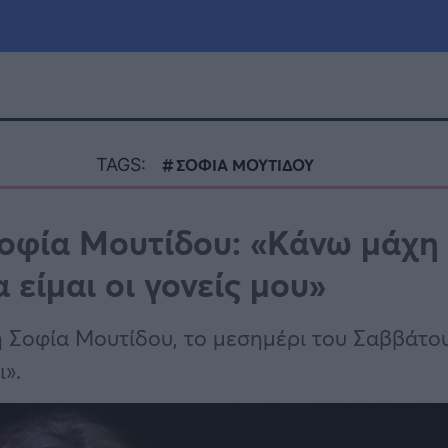
μία
Πολιτική
Τράπεζες
TAGS:
ΣΟΦΙΑ ΜΟΥΤΙΔΟΥ
Επιδοτήσεις
le
Αθλητικά
οφία Μουτίδου: «Κάνω μάχη
ΕΣΠΑ
είμαι οι γονείς μου»
α
Καιρός
η Σοφία Μουτίδου, το μεσημέρι του Σαββάτου
».