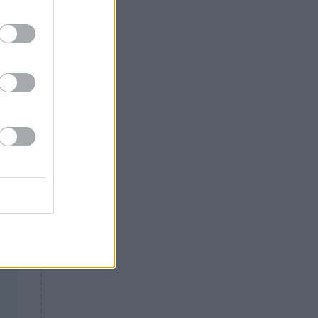
Θλίψη: Έφυγε από τη ζωή
γνωστός Έλληνας ηθοποιός
ου
τό
ό,