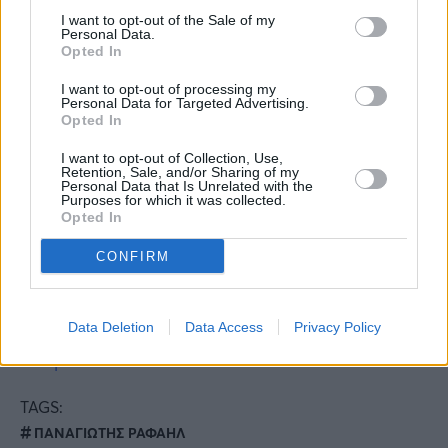
I want to opt-out of the Sale of my
Personal Data.
Opted In
Περισσότερες
Ειδήσεις σήμερα
I want to opt-out of processing my
Personal Data for Targeted Advertising.
Πλησιάζει το Σάββατο του Λαζάρου: Τι
Opted In
γιορτάζουμε και η συνταγή για τα Λαζαράκια
I want to opt-out of Collection, Use,
Retention, Sale, and/or Sharing of my
«Κλείδωσε»: Οριστική απόσυρση παλιών ΙΧ –
Personal Data that Is Unrelated with the
Purposes for which it was collected.
Εκατομμύρια οδηγοί χωρίς αμάξι
Opted In
CONFIRM
Θεία Λειτουργία: Εκεί που η Παναγία
γονατίζει και μετά δακρύων ικετεύει το
Χριστό και Υιό Της, υπέρ σωτηρίας των
Data Deletion
Data Access
Privacy Policy
ανθρώπων
TAGS:
ΠΑΝΑΓΙΩΤΗΣ ΡΑΦΑΗΛ