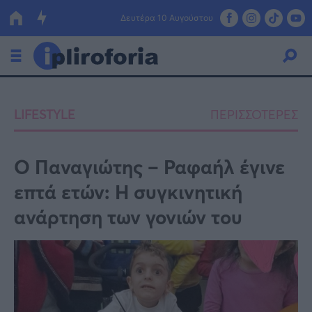
Δευτέρα 10 Αυγούστου
Ελλάδα
LIFESTYLE
ΠΕΡΙΣΣΟΤΕΡΕΣ
Οικονομία
Πολιτική
Ο Παναγιώτης – Ραφαήλ έγινε
επτά ετών: Η συγκινητική
Τράπεζες
ανάρτηση των γονιών του
Επιδοτήσεις
Κόσμος
Lifestyle
ΕΣΠΑ
Αθλητικά