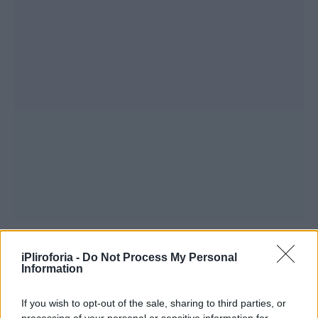
iPliroforia -
Do Not Process My Personal
Συνεντεύξεις 18/11/2025
Information
Δήμητρα Δερζέκου: «Λέω τη δική μου
If you wish to opt-out of the sale, sharing to third parties, or
αλήθεια»