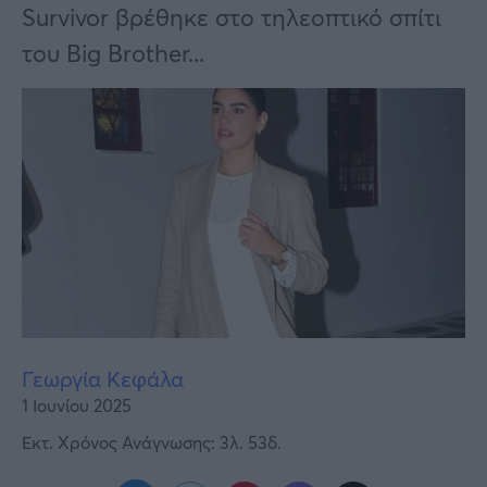
Υγεία
Survivor βρέθηκε στο τηλεοπτικό σπίτι
του Big Brother...
Γυναίκα
Καιρός
Γεωργία Κεφάλα
1 Ιουνίου 2025
Εκτ. Χρόνος Ανάγνωσης: 3λ. 53δ.