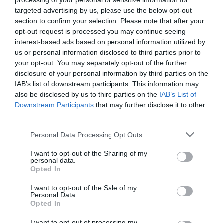
processing of your personal or sensitive information for
targeted advertising by us, please use the below opt-out
section to confirm your selection. Please note that after your
opt-out request is processed you may continue seeing
Συνεντεύξεις 18/11/2025
interest-based ads based on personal information utilized by
us or personal information disclosed to third parties prior to
Τζεφ Μοντάνα: «Κανένας δεν μπορεί
your opt-out. You may separately opt-out of the further
να σου πει ποιος είσαι»
disclosure of your personal information by third parties on the
IAB’s list of downstream participants. This information may
also be disclosed by us to third parties on the
IAB’s List of
Downstream Participants
that may further disclose it to other
third parties.
Personal Data Processing Opt Outs
I want to opt-out of the Sharing of my
personal data.
Opted In
I want to opt-out of the Sale of my
Personal Data.
Opted In
I want to opt-out of processing my