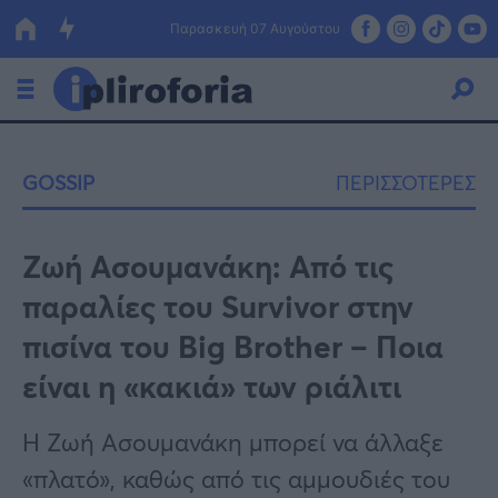
Παρασκευή 07 Αυγούστου
Ελλάδα
GOSSIP
ΠΕΡΙΣΣΟΤΕΡΕΣ
Οικονομία
Πολιτική
Ζωή Ασουμανάκη: Από τις
παραλίες του Survivor στην
Τράπεζες
πισίνα του Big Brother – Ποια
Επιδοτήσεις
Κόσμος
είναι η «κακιά» των ριάλιτι
Lifestyle
ΕΣΠΑ
H Zωή Ασουμανάκη μπορεί να άλλαξε
Αθλητικά
«πλατό», καθώς από τις αμμουδιές του