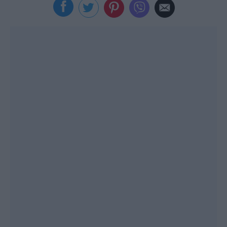
Viral
Κουζίνα
Ζώδια
Pet
Πίστη