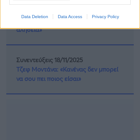
Συνεντεύξεις 18/11/2025
Data Deletion
Data Access
Privacy Policy
Δήμητρα Δερζέκου: «Λέω τη δική μου
αλήθεια»
Συνεντεύξεις 18/11/2025
Τζεφ Μοντάνα: «Κανένας δεν μπορεί
να σου πει ποιος είσαι»