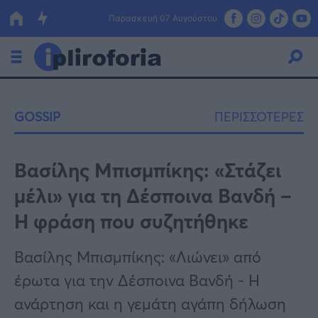
Παρασκευή 07 Αυγούστου
Ελλάδα
GOSSIP
ΠΕΡΙΣΣΟΤΕΡΕΣ
Οικονομία
Πολιτική
Βασίλης Μπισμπίκης: «Στάζει
μέλι» για τη Δέσποινα Βανδή –
Τράπεζες
Η φράση που συζητήθηκε
Επιδοτήσεις
Κόσμος
Βασίλης Μπισμπίκης: «Λιώνει» από
Lifestyle
ΕΣΠΑ
έρωτα για την Δέσποινα Βανδή - Η
Αθλητικά
ανάρτηση και η γεμάτη αγάπη δήλωση