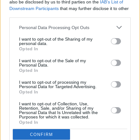
also be disclosed by us to third parties on the
IAB’s List of
Downstream Participants
that may further disclose it to other
third parties.
Personal Data Processing Opt Outs
I want to opt-out of the Sharing of my
personal data.
Opted In
I want to opt-out of the Sale of my
Personal Data.
Opted In
Στη συνέχεια, ρωτήθηκε για το δαχτυλίδι που
της χάρισε ο Βασίλης Μπισμπίκης, αλλά και
I want to opt-out of processing my
Personal Data for Targeted Advertising.
τις φήμες που τους θέλουν να παντρεύονται.
Opted In
Η Δέσποινα Βανδή δεν θέλησε να απαντήσει
I want to opt-out of Collection, Use,
και είπε: «Θα χαμογελάσω και θα φύγω».
Retention, Sale, and/or Sharing of my
Personal Data that Is Unrelated with the
Purposes for which it was collected.
Opted In
CONFIRM