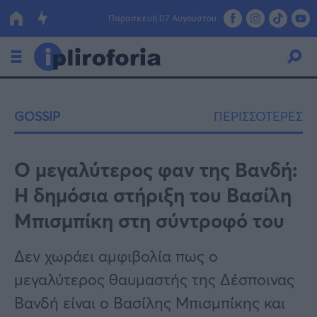
Παρασκευή 07 Αυγούστου
Ελλάδα
GOSSIP
ΠΕΡΙΣΣΟΤΕΡΕΣ
Οικονομία
Πολιτική
Ο μεγαλύτερος φαν της Βανδή:
Η δημόσια στήριξη του Βασίλη
Τράπεζες
Μπισμπίκη στη σύντροφό του
Επιδοτήσεις
Κόσμος
Δεν χωράει αμφιβολία πως ο
Lifestyle
ΕΣΠΑ
μεγαλύτερος θαυμαστής της Δέσποινας
Αθλητικά
Βανδή είναι ο Βασίλης Μπισμπίκης και