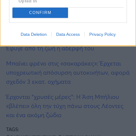
Opted In
CONFIRM
Περισσότερες
Ειδήσεις σήμερα
Data Deletion
Data Access
Privacy Policy
Δύσκολες ώρες για τον Νίκο Μαστοράκη:
Έφυγε από τη ζωή η αδερφή του
Μπαίνει φρένο στις «σακαράκες»: Έρχεται
υποχρεωτική απόσυρση αυτοκινήτων, αφορά
σχεδόν 3 εκατ. οχήματα
Έρχονται “χρυσές μέρες”: Η Άση Μπήλιου
«βλέπει» όλη την τύχη πάνω στους Λέοντες
και ένα ακόμη ζώδιο
TAGS: