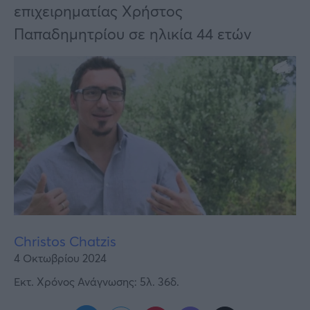
Υγεία
επιχειρηματίας Χρήστος
Παπαδημητρίου σε ηλικία 44 ετών
Γυναίκα
Καιρός
Christos Chatzis
4 Οκτωβρίου 2024
Εκτ. Χρόνος Ανάγνωσης: 5λ. 36δ.