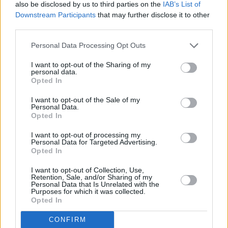
βραβευτεί ως top job creator
also be disclosed by us to third parties on the
IAB’s List of
Downstream Participants
that may further disclose it to other
το 2014
third parties.
Ο επιχειρηματίας Χρήστος Παπαδημητρίου
Personal Data Processing Opt Outs
βραβεύτηκε από την Εndeavor ως top job
I want to opt-out of the Sharing of my
personal data.
creator του 2014. Η Endeavor Greece είναι το
Opted In
ελληνικό παράρτημα του διεθνούς μη
I want to opt-out of the Sale of my
κερδοσκοπικού οργανισμού Εndeavor που
Personal Data.
Opted In
επιλέγει και στηρίζει τους πιο υποσχόμενους
επιχειρηματίες στον κόσμο.
I want to opt-out of processing my
Personal Data for Targeted Advertising.
Opted In
Το δίκτυο της Endeavor ξεκίνησε τη
I want to opt-out of Collection, Use,
λειτουργία του το 1997 όταν η Linda
Retention, Sale, and/or Sharing of my
Personal Data that Is Unrelated with the
Rottenberg και ο Peter Kellner αποφάσισαν
Purposes for which it was collected.
Opted In
να φτιάξουν ένα μη κερδοσκοπικό δίκτυο
στήριξης εταιρειών φτιαγμένο για να
CONFIRM