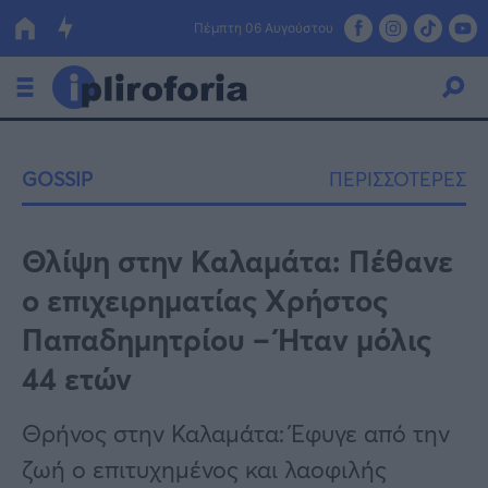
Πέμπτη 06 Αυγούστου
Ελλάδα
GOSSIP
ΠΕΡΙΣΣΟΤΕΡΕΣ
Οικονομία
Πολιτική
Θλίψη στην Καλαμάτα: Πέθανε
ο επιχειρηματίας Χρήστος
Τράπεζες
Παπαδημητρίου – Ήταν μόλις
Επιδοτήσεις
Κόσμος
44 ετών
Lifestyle
ΕΣΠΑ
Θρήνος στην Καλαμάτα: Έφυγε από την
Αθλητικά
ζωή ο επιτυχημένος και λαοφιλής