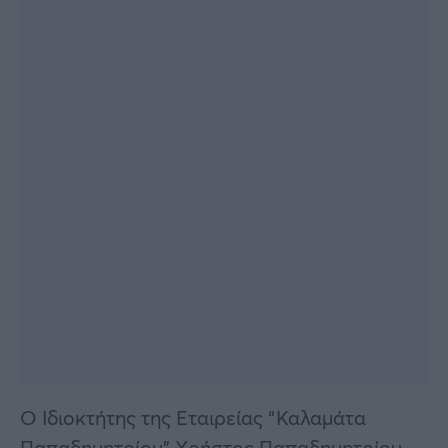
O Ιδιοκτήτης της Εταιρείας “Καλαμάτα
Παπαδημητρίου” Χρήστος Παπαδημητρίου