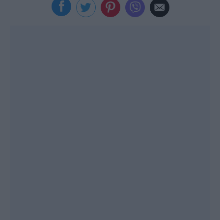
Viral
Κουζίνα
Ζώδια
Pet
Πίστη