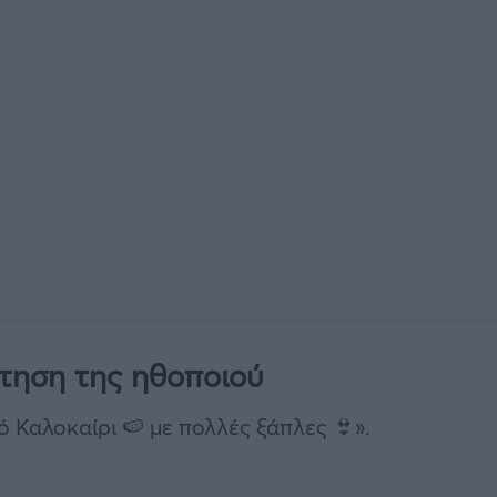
τηση της ηθοποιού
ό Καλοκαίρι 🍉 με πολλές ξάπλες 👙».