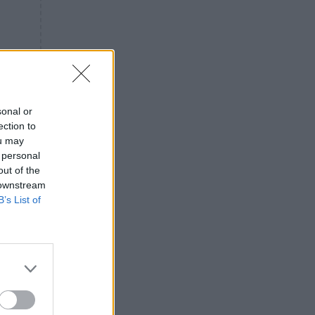
«ενόχληση» με τους πολίτες
για τα Τέμπη- «Αυτή η χώρα
είχε και άλλα δυστυχήματα»
ΠΙΣΤΗ
16:09
Μήτηρ του Ιησού: Προσευχή
στην Παναγία για τις δύσκολες
στιγμές
sonal or
ection to
ΥΓΕΙΑ
15:42
ou may
Συναγερμός στις ευρωπαϊκές
 personal
αγορές: Ανακαλούνται
out of the
πεπόνια και σταφύλια με
 downstream
φυτοφάρμακα
B’s List of
GOSSIP
15:12
Νεφέλη Μεγκ: Το βίντεο για τη
Σίσσυ Χρηστίδου έφερε
αντιδράσεις – «Είμαστε ok με
τα ενέσιμα;»
ΕΛΛΑΔΑ
14:46