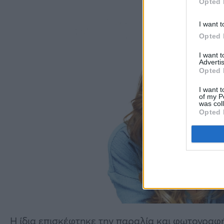
Opted 
I want t
Opted 
I want 
Advertis
Opted 
I want t
of my P
was col
Opted 
Η ίδια επισκέφτηκε την παραλία και φωτογραφ