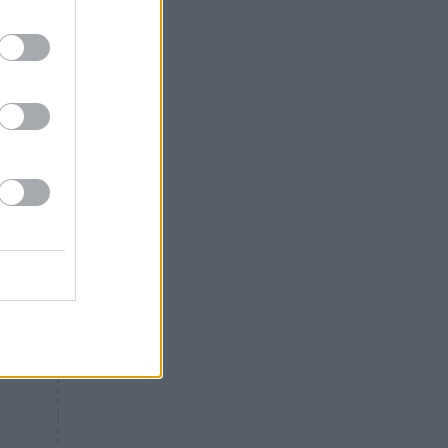
Θλίψη: Έφυγε από τη ζωή
γνωστός Έλληνας ηθοποιός