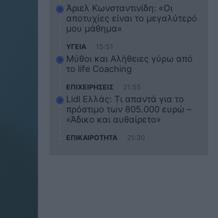
Άριελ Κωνσταντινίδη: «Οι
αποτυχίες είναι το μεγαλύτερό
μου μάθημα»
ΥΓΕΙΑ
15:51
Μύθοι και Αλήθειες γύρω από
το life Coaching
ΕΠΙΧΕΙΡΗΣΕΙΣ
21:55
Lidl Ελλάς: Τι απαντά για το
πρόστιμο των 805.000 ευρώ –
«Άδικο και αυθαίρετο»
ΕΠΙΚΑΙΡΟΤΗΤΑ
21:30
Στο εκπαιδευτικό του ταξίδι
σκοτώθηκε ο 20χρονος
ναυτικός του Blue Star Chios –
Πώς έγινε το τραγικό
δυστύχημα
ΖΩΔΙΑ
21:10
Αυτά τα 3 ζώδια θα πετύχουν