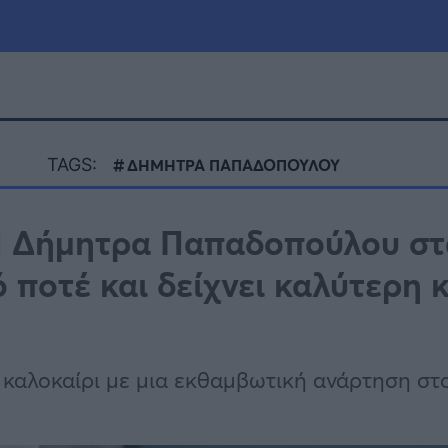
μία
Πολιτική
Τράπεζες
TAGS:
ΔΗΜΗΤΡΑ ΠΑΠΑΔΟΠΟΥΛΟΥ
Επιδοτήσεις
le
Αθλητικά
Η Δήμητρα Παπαδοπούλου στ
ΕΣΠΑ
 ποτέ και δείχνει καλύτερη κ
α
Καιρός
καλοκαίρι με μια εκθαμβωτική ανάρτηση στ