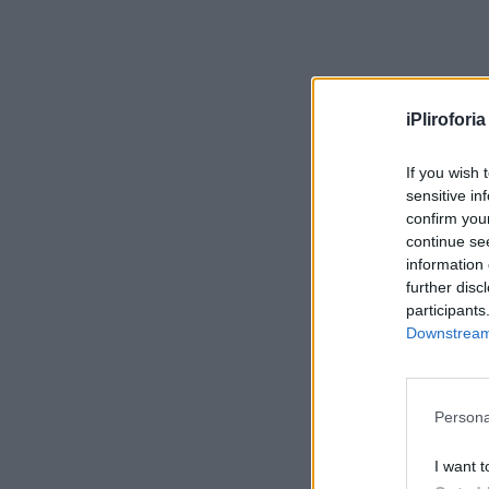
iPliroforia
If you wish 
sensitive in
confirm you
continue se
information 
further disc
participants
Downstream 
Persona
I want t