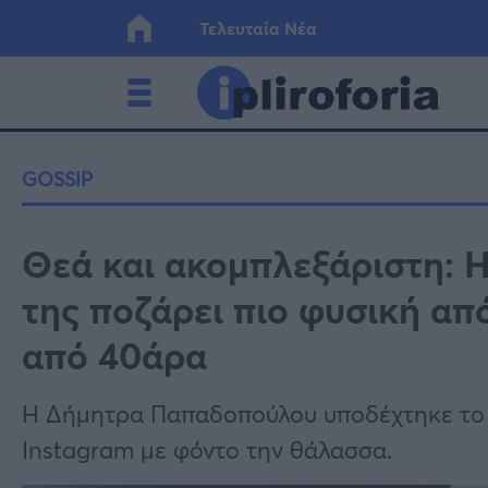
Τελευταία Νέα
Ελλάδα
Οικονο
GOSSIP
Κόσμος
Lifesty
Θεά και ακομπλεξάριστη: 
της ποζάρει πιο φυσική από
Υγεία
Γυναίκ
από 40άρα
Η Δήμητρα Παπαδοπούλου υποδέχτηκε το 
Instagram με φόντο την θάλασσα.