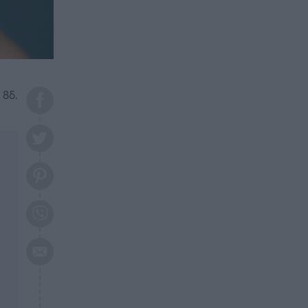
το 2026: Πότε θα έρθει η
μεγάλη αλλαγή
ΕΠΙΚΑΙΡΟΤΗΤΑ
20:45
Τραγωδία στη Λάρισα: Νεκρός
50χρονος με αδιανόητο τρόπο
 8δ.
ΥΓΕΙΑ
20:20
Ελάχιστοι τη γνωρίζουν: Η
βιταμίνη που καταπολεμά
κατάθλιψη, κούραση, κόπωση
ΕΠΙΚΑΙΡΟΤΗΤΑ
19:50
ΕΚΤΑΚΤΟ: Σεισμός τώρα στην
Αττική
ΕΠΙΚΑΙΡΟΤΗΤΑ
19:20
«Συναγερμός» τώρα στη
Γλυφάδα
ΕΠΙΚΑΙΡΟΤΗΤΑ
18:45
Θλίψη: Πέθανε πολύτεκνη