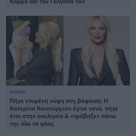
Καρρά και τον Γολγοθά του
GOSSIP
Πήγε ντυμένη νύφη στη βάφτιση: H
Kατερίνα Καινούργιου έγινε νονά, πήγε
έτσι στην εκκλησία & «τράβηξε» πάνω
της όλα τα φλας