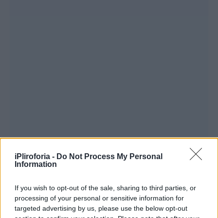
iPliroforia -
Do Not Process My Personal
«Παιδιά με συγχωρείτε. Ευχαριστώ που με
Information
προστατεύσατε. Είχα ένα θέμα με το ρούχο
If you wish to opt-out of the sale, sharing to third parties, or
μου. Ντρέπομαι πάρα πολύ και ευχαριστώ
processing of your personal or sensitive information for
που μου στείλατε μηνύματα. Όταν μπαίνεις
targeted advertising by us, please use the below opt-out