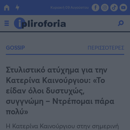
Κυριακή 09 Αυγούστου
Ελλάδα
GOSSIP
ΠΕΡΙΣΣΟΤΕΡΕΣ
Οικονομία
Πολιτική
Στυλιστικό ατύχημα για την
Κατερίνα Καινούργιου: «Το
Τράπεζες
είδαν όλοι δυστυχώς,
Επιδοτήσεις
Κόσμος
συγγνώμη – Ντρέπομαι πάρα
Lifestyle
ΕΣΠΑ
πολύ»
Αθλητικά
Η Κατερίνα Καινούργιου στην σημερινή