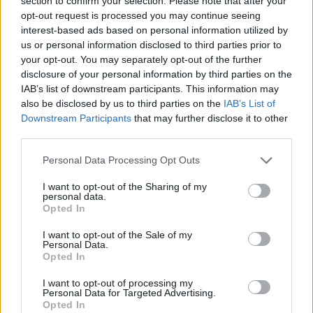
section to confirm your selection. Please note that after your
στα φώτα δεν φαίνεται ότι διαφανίζει, δεν
opt-out request is processed you may continue seeing
είχα τέτοιο σκοπό. Ζητάω χίλια συγνώμη…
interest-based ads based on personal information utilized by
us or personal information disclosed to third parties prior to
Μέσα δεν φαινόταν ότι διαφανίζει. Το είδαν
your opt-out. You may separately opt-out of the further
όλοι δυστυχώς…»,
είπε μεταξύ άλλων η
disclosure of your personal information by third parties on the
Κατερίνα Καινούργιου.
IAB’s list of downstream participants. This information may
also be disclosed by us to third parties on the
IAB’s List of
Downstream Participants
that may further disclose it to other
Κατερίνα Καινούργιου: Το
third parties.
απόσπασμα από την συγγνώμη
Personal Data Processing Opt Outs
της παρουσιάστριας
I want to opt-out of the Sharing of my
personal data.
Opted In
I want to opt-out of the Sale of my
Personal Data.
Opted In
I want to opt-out of processing my
Personal Data for Targeted Advertising.
Opted In