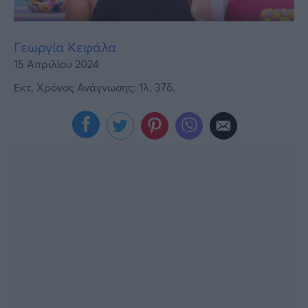
Viral
Κουζίνα
Γεωργία Κεφάλα
15 Απριλίου 2024
Ζώδια
Εκτ. Χρόνος Ανάγνωσης: 1λ. 37δ.
Pet
Πίστη