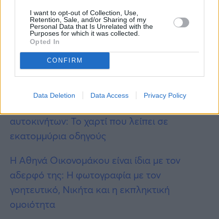
I want to opt-out of Collection, Use,
Retention, Sale, and/or Sharing of my
Personal Data that Is Unrelated with the
Purposes for which it was collected.
Περισσότερες
Ειδήσεις σήμερα
Opted In
Κατάθεση ψυχής από την Ξένια
CONFIRM
Καλογεροπούλου: «Είχαμε περάσει άσχημα
με τον Φέρτη επειδή είχα πολλές αποβολές»
Data Deletion
Data Access
Privacy Policy
200 ευρώ πρόστιμο για ιδιοκτήτες
αυτοκινήτων: Το χαρτί που λείπει σε
εκατομμύρια οδηγούς
Η Αθηνά Οικονομάκου είναι ίδια με τον
αδερφό της: Η φωτογραφία με τον
γοητευτικό, Νικήτα και η εκπληκτική
ομοιότητα