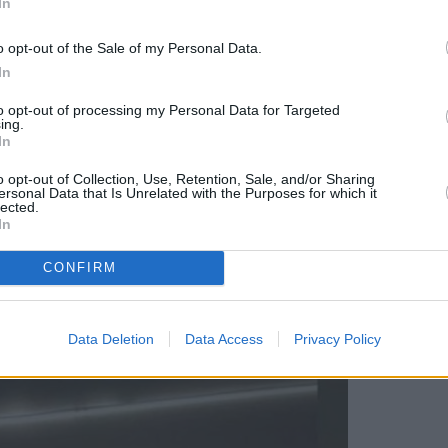
γούστου αλλά οι εορτασμοί θα διαρκέσουν τέσσερι
In
o opt-out of the Sale of my Personal Data.
In
ε τον Τάιλερ
to opt-out of processing my Personal Data for Targeted
ing.
In
o opt-out of Collection, Use, Retention, Sale, and/or Sharing
ής διάπλασης Θάνος Αντωνιάδης στο Instagram
ersonal Data that Is Unrelated with the Purposes for which it
lected.
ώ συνοδεύεται από μια ενθαρρυντική κουβέντα: 
In
CONFIRM
Data Deletion
Data Access
Privacy Policy