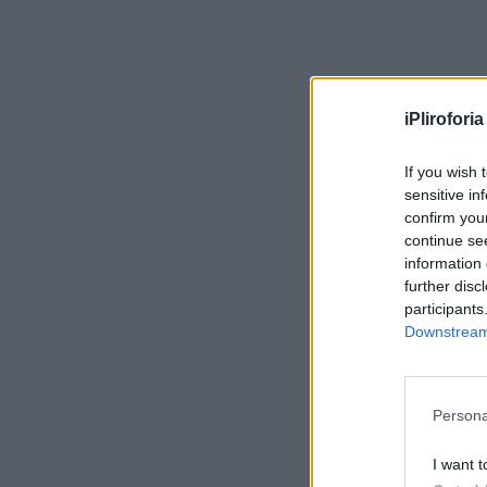
iPliroforia
If you wish 
sensitive in
confirm you
continue se
information 
further disc
participants
Downstream 
Persona
I want t