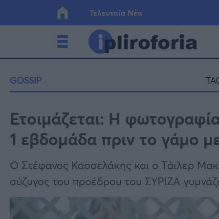
Τελευταία Νέα
Ελλάδα
Οικονο
GOSSIP
TA
Κόσμος
Lifesty
Ετοιμάζεται: Η φωτογραφία
1 εβδομάδα πριν το γάμο μ
Υγεία
Γυναίκ
Ο Στέφανος Κασσελάκης και ο Τάιλερ Μακμ
σύζυγος του προέδρου του ΣΥΡΙΖΑ γυμνάζε