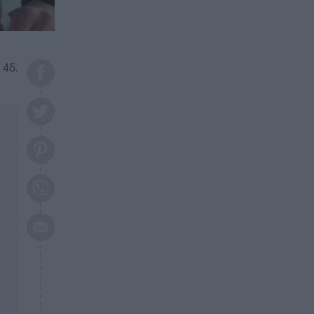
το 2026: Πότε θα έρθει η
μεγάλη αλλαγή
ΕΠΙΚΑΙΡΟΤΗΤΑ
20:45
Τραγωδία στη Λάρισα: Νεκρός
 4δ.
50χρονος με αδιανόητο τρόπο
ΥΓΕΙΑ
20:20
Ελάχιστοι τη γνωρίζουν: Η
βιταμίνη που καταπολεμά
κατάθλιψη, κούραση, κόπωση
ΕΠΙΚΑΙΡΟΤΗΤΑ
19:50
ΕΚΤΑΚΤΟ: Σεισμός τώρα στην
Αττική
ΕΠΙΚΑΙΡΟΤΗΤΑ
19:20
«Συναγερμός» τώρα στη
Γλυφάδα
ΕΠΙΚΑΙΡΟΤΗΤΑ
18:45
Θλίψη: Πέθανε πολύτεκνη