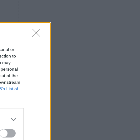
«ενόχληση» με τους πολίτες
για τα Τέμπη- «Αυτή η χώρα
είχε και άλλα δυστυχήματα»
ΠΙΣΤΗ
16:09
Μήτηρ του Ιησού: Προσευχή
στην Παναγία για τις δύσκολες
στιγμές
sonal or
ection to
ΥΓΕΙΑ
15:42
ou may
Συναγερμός στις ευρωπαϊκές
 personal
αγορές: Ανακαλούνται
out of the
πεπόνια και σταφύλια με
 downstream
φυτοφάρμακα
B’s List of
GOSSIP
15:12
Νεφέλη Μεγκ: Το βίντεο για τη
Σίσσυ Χρηστίδου έφερε
αντιδράσεις – «Είμαστε ok με
τα ενέσιμα;»
ΕΛΛΑΔΑ
14:46