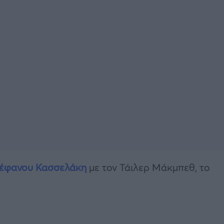
έφανου Κασσελάκη
με τον Τάιλερ Μάκμπεθ, το