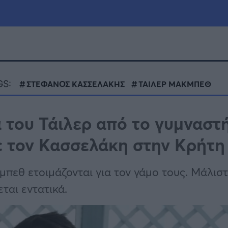
μία
Πολιτική
Τράπεζες
GS:
ΣΤΕΦΑΝΟΣ ΚΑΣΣΕΛΑΚΗΣ
ΤΑΙΛΕΡ ΜΑΚΜΠΕΘ
Επιδοτήσεις
le
Αθλητικά
 του Τάιλερ από το γυμναστ
ΕΣΠΑ
ε τον Κασσελάκη στην Κρήτη
α
Καιρός
πεθ ετοιμάζονται για τον γάμο τους. Μάλιστ
ται εντατικά.