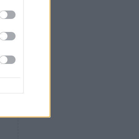
ς
Θλίψη: Έφυγε από τη ζωή
γνωστός Έλληνας ηθοποιός
“1