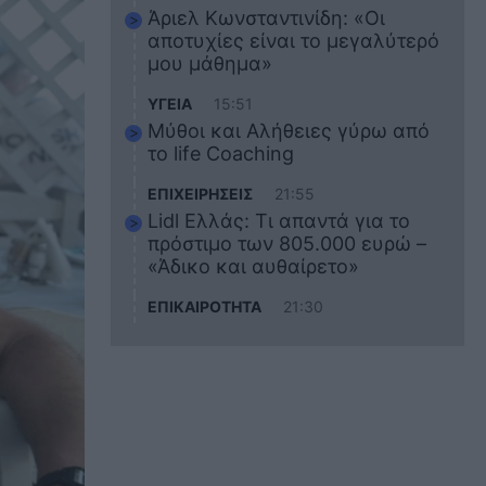
Άριελ Κωνσταντινίδη: «Οι
αποτυχίες είναι το μεγαλύτερό
μου μάθημα»
ΥΓΕΙΑ
15:51
Μύθοι και Αλήθειες γύρω από
το life Coaching
ΕΠΙΧΕΙΡΗΣΕΙΣ
21:55
Lidl Ελλάς: Τι απαντά για το
πρόστιμο των 805.000 ευρώ –
«Άδικο και αυθαίρετο»
ΕΠΙΚΑΙΡΟΤΗΤΑ
21:30
Στο εκπαιδευτικό του ταξίδι
σκοτώθηκε ο 20χρονος
ναυτικός του Blue Star Chios –
Πώς έγινε το τραγικό
δυστύχημα
ΖΩΔΙΑ
21:10
Αυτά τα 3 ζώδια θα πετύχουν