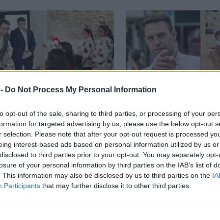
 -
Do Not Process My Personal Information
ΑΔΑ
ΕΛΛΑΔΑ
πειράγματα Κασσελάκη
Χριστούγεννα στη 
to opt-out of the sale, sharing to third parties, or processing of your per
formation for targeted advertising by us, please use the below opt-out s
αιδάκι που του είπε τα
Υόρκη: Τρισευτυχισ
r selection. Please note that after your opt-out request is processed y
ντα: «Εσύ είσαι
ζεύγος Κασσελάκη 
eing interest-based ads based on personal information utilized by us or
οφόρος του
Tάιλερ – Οι εικόνες
disclosed to third parties prior to your opt-out. You may separately opt-
σοτάκη»
σπίτι τους
losure of your personal information by third parties on the IAB’s list of
. This information may also be disclosed by us to third parties on the
IA
Participants
that may further disclose it to other third parties.
ΤΙΚΗ
 είναι τα 15 πιθανά ονόματα του νέου κόμματος 
φανου Κασσελάκη