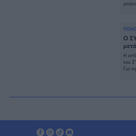
απάντ
ΣΥΡΙΖ
χρησι
ΣΥΡΙΖ
ΠΟΛΙ
Ο ΣΥ
μετ
Η από
του Σ
Για τ
που σ
πάρου
απαρτ
Κασσ