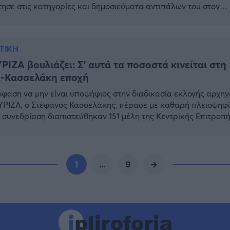
ησε στις κατηγορίες και δημοσιεύματα αντιπάλων του στον
Α, σχετικά με την ενοικίαση γραφείων 1.500 τ.μ. που θα
μοποιήσει στην προεκλογική του εκστρατεία. Κάποια στελέχη 
Α υποστήριξαν ότι αυτή η ενέργεια «επιβεβαιώνει πως ο […]
ΤΙΚΗ
ΡΙΖΑ βουλιάζει: Σ’ αυτά τα ποσοστά κινείται στη
ά-Κασσελάκη εποχή
φαση να μην είναι υποψήφιος στην διαδικασία εκλογής αρχη
ΥΡΙΖΑ, ο Στέφανος Κασσελάκης, πέρασε με καθαρή πλειοψηφί
η συνεδρίαση διαπιστεύθηκαν 151 μέλη της Κεντρικής Επιτροπ
ημαίνει ότι υπήρχε απαρτία. Σημειώνεται ότι αρνήθηκαν να
ν καρτελάκια διαπίστευσης προκειμένου να αποτρέψουν την
ία και την λήψη της απόφασης οι υποστηρικτές του Στέφανου
ελάκη […]
1
…
9
→