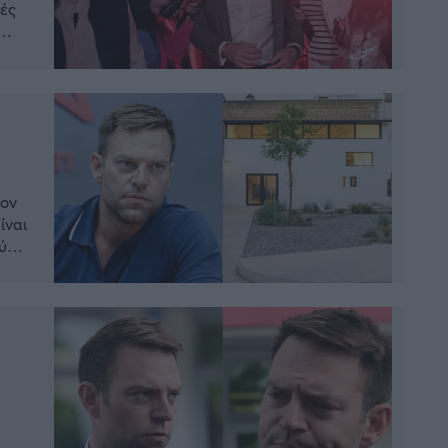
τές
καν
μα
τον
ίναι
ύς
ό