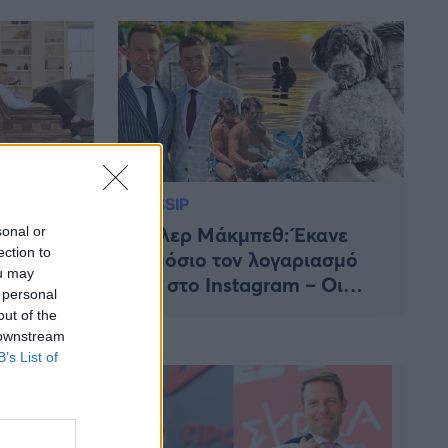
GOSSIP
Νέα
Τάιλερ Μάκμπεθ: Έκανε
sonal or
ection to
μένοι το
δημόσιο τον λογαριασμό
ou may
και
του στο Instagram – Οι
 personal
 από το
τρυφερές φωτογραφίες με
out of the
τον Κασσελάκη
 downstream
B’s List of
του