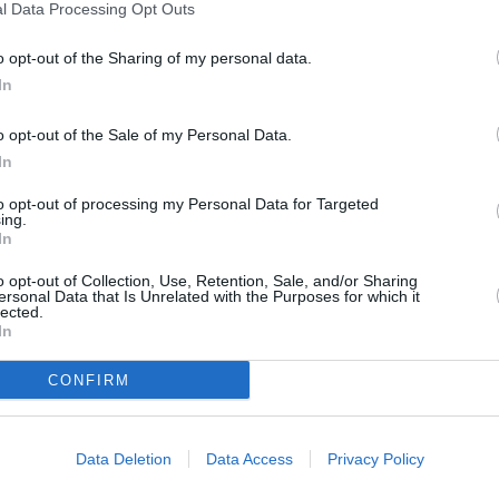
l Data Processing Opt Outs
όμμα για τον Στέφανο Κασσελάκη και ψάχνει να βρει όνομα. Τ
τα μεταξύ των οποίων καλούνται να επιλέξουν μέσω της
o opt-out of the Sharing of my personal data.
όρμας «το δικό μας κίνημα» έδωσε στη δημοσιότητα με ανάρ
In
 Στέφανος Κασσελάκης. Από τα 15 ονόματα που προκρίθηκαν 
μπορούν να ξεκινήσουν να ψηφίζουν από σήμερα μέχρι και τη
o opt-out of the Sale of my Personal Data.
σκευή. […]
In
ΤΙΚΗ
δα: Η χώρα που δεν πέφτει η κυβέρνηση αλλά η
to opt-out of processing my Personal Data for Targeted
ing.
ματική αντιπολίτευση
In
οι τελευταίες εξελίξεις του ΣΥΡΙΖΑ – Ο πόλεμος της
o opt-out of Collection, Use, Retention, Sale, and/or Sharing
υνδούρου για το πόθεν έσχες του Στέφανου Κασσελάκη. Στη
ersonal Data that Is Unrelated with the Purposes for which it
lected.
οσύνη αναμένεται να προσφύγει αύριο Δευτέρα (10.11.24) ο
In
Α αναφορικά με τις offshore του Στέφανου Κασσελάκη μετά τι
γελίες Πολάκη στην Πολιτικη Γραμματεία – Τι είχε προαναγγεί
CONFIRM
Γεωργόπουλος Προσφυγή κατά του πρώην προέδρου Στέφανο
ΤΙΚΗ
δριο ΣΥΡΙΖΑ – Στέφανος Κασσελάκης: «Θα πάω 
Data Deletion
Data Access
Privacy Policy
πλέμπα μέχρι τέλους»