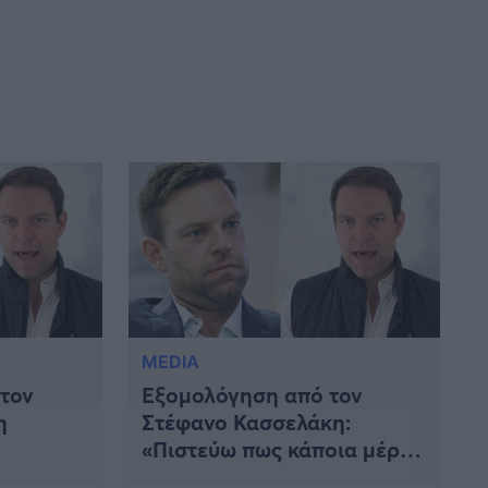
MEDIA
 τον
Εξομολόγηση από τον
η
Στέφανο Κασσελάκη:
«Πιστεύω πως κάποια μέρα
θα κυβερνήσω»