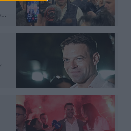
υ
κης
ρι
ν
ου
ερα.