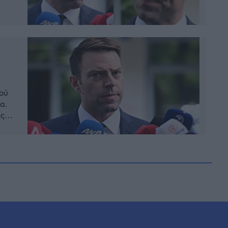
του
γού
α.
ής