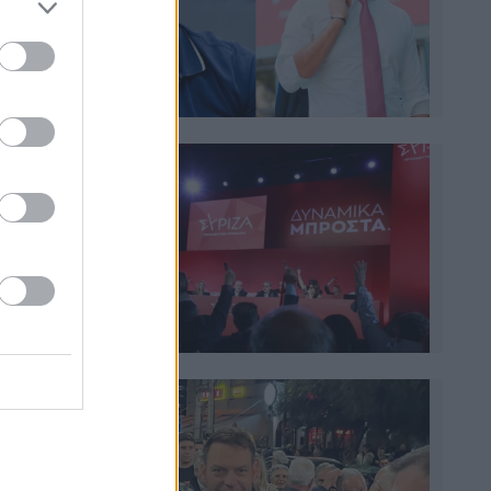
α 15
τησή
τα
ν
ς
λει
υ
με