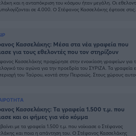
λάκη και η ανταπόκριση του κόσμου ήταν μεγάλη. Οι εθελον
υπολογίζονται σε 4.000. Ο Στέφανος Κασσελάκης έφτασε στις
 το απόγευμα στον πολυχώρο στον Ταύρο όπου τον υποδέχθη
γκεντρωμένοι εθελοντές, με κόρνες και καπνογόνα. Στέφανος
λάκης: Στιγμιότυπα από την άφιξη στα γραφεία «Έχουμε κόμ
IP
…]
ανος Κασσελάκης: Μέσα στα νέα γραφεία που
ιασε για τους εθελοντές που τον στηρίζουν
φανος Κασσελάκης προχώρησε στην ενοικίαση γραφείων για 
λογικό του αγώνα για την προεδρία του ΣΥΡΙΖΑ. Τα γραφεία ε
περιοχή του Ταύρου, κοντά στην Πειραιώς. Στους χώρους αυτο
εγάζονται ο ίδιος, οι συνεργάτες του και όσοι είναι δυνατόν απ
χιλιάδες εθελοντές που ήδη δήλωσαν την υποστήριξή τους στο
της υποψηφιότητάς […]
ΑΙΡΟΤΗΤΑ
ανος Κασσελάκης: Τα γραφεία 1.500 τ.μ. που
ιασε και οι φήμες για νέο κόμμα
μβαίνει με τα γραφεία 1.500 τ.μ. που νοίκιασε ο Στέφανος
λάκης και ποια η απάντηση του. Ο Στέφανος Κασσελάκης