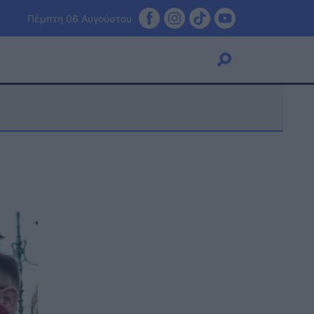
Πέμπτη 06 Αυγούστου
Viral
Κουζίνα
Ζώδια
Pet
Πίστη