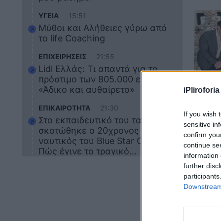
ΥΓΕΙΑ
15:51
Μύθοι και Αλήθειες γύρω από
το life Coaching
ΕΠΙΧΕΙΡΗΣΕΙΣ
21:55
Lidl Ελλάς: Τι απαντά για το
πρόστιμο των 805.000 ευρώ –
«Άδικο και αυθαίρετο»
iPliroforia
ΕΛΛ
ΕΠΙΚΑΙΡΟΤΗΤΑ
21:30
Τα 
If you wish 
Στο εκπαιδευτικό του ταξίδι
sensitive in
σε π
σκοτώθηκε ο 20χρονος
confirm you
κάλα
ναυτικός του Blue Star Chios –
continue se
ψηφ
Πώς έγινε το τραγικό
information 
δυστύχημα
Μητ
further disc
ΖΩΔΙΑ
21:10
participants
Αυτά τα 3 ζώδια θα πετύχουν
Downstream 
ΠΟΛΙ
το 2026: Πότε θα έρθει η
μεγάλη αλλαγή
Αυτά
Στέ
ΕΠΙΚΑΙΡΟΤΗΤΑ
20:45