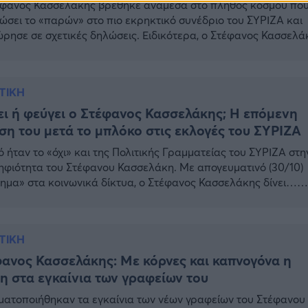
φανος Κασσελάκης βρέθηκε ανάμεσα στο πλήθος κόσμου πο
δώσει το «παρών» στο πιο εκρηκτικό συνέδριο του ΣΥΡΙΖΑ και
ρησε σε σχετικές δηλώσεις. Ειδικότερα, ο Στέφανος Κασσελά
ρε: «Δημοκρατία, επιμονή και ψυχραιμία». Αμέσως μετά,
οποίησε πως αρνείται να μπει στον χώρο του συνεδρίου, «μέχ
ει και ο τελευταίος σύνεδρος». Στέφανος Κασσελάκης: Οι
ΤΙΚΗ
εις […]
ι ή φεύγει ο Στέφανος Κασσελάκης; Η επόμενη
ση του μετά το μπλόκο στις εκλογές του ΣΥΡΙΖΑ
 ήταν το «όχι» και της Πολιτικής Γραμματείας του ΣΥΡΙΖΑ στη
φιότητα του Στέφανου Κασσελάκη. Με απογευματινό (30/10)
ημα» στα κοινωνικά δίκτυα, ο Στέφανος Κασσελάκης δίνει…
βού στο Συνέδριο του ΣΥΡΙΖΑ, μετά το «μπλόκο» της
φιότητάς του στις εσωκομματικές εκλογές για την εκλογή νέ
ού και από την Πολιτική Γραμματεία, η οποία συνεδρίασε σήμ
ΤΙΚΗ
νος […]
ανος Κασσελάκης: Με κόρνες και καπνογόνα η
η στα εγκαίνια των γραφείων του
ατοποιήθηκαν τα εγκαίνια των νέων γραφείων του Στέφανου