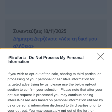
Συνεντεύξεις 18/11/2025
Δήμητρα Δερζέκου: «Λέω τη δική μου
αλήθεια»
iPliroforia -
Do Not Process My Personal
Information
Συνεντεύξεις 18/11/2025
If you wish to opt-out of the sale, sharing to third parties, or
Τζεφ Μοντάνα: «Κανένας δεν μπορεί
processing of your personal or sensitive information for
να σου πει ποιος είσαι»
targeted advertising by us, please use the below opt-out
section to confirm your selection. Please note that after your
opt-out request is processed you may continue seeing
interest-based ads based on personal information utilized by
us or personal information disclosed to third parties prior to
your opt-out. You may separately opt-out of the further