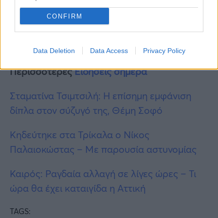
CONFIRM
Data Deletion
Data Access
Privacy Policy
Περισσότερες
Ειδήσεις σήμερα
Σταματίνα Τσιμτσιλή: Η επίσημη εμφάνιση
δίπλα στον σύζυγό της, Θέμη Σοφό
Κηδεύτηκε στα Τρίκαλα ο Νίκος
Παλαιοκώστας – Με παρουσία αστυνομίας
Καιρός: Ραγδαία αλλαγή σε λίγες ώρες – Τι
ώρα θα έχει καταιγίδα η Αττική
TAGS: