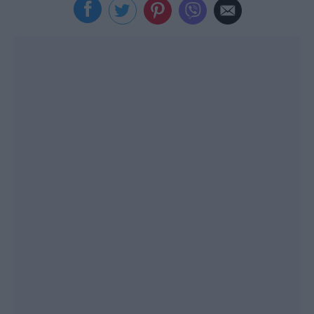
Viral
Κουζίνα
Ζώδια
Pet
Πίστη