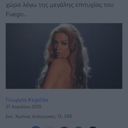
Υγεία
χώρα λόγω της μεγάλης επιτυχίας του
Fuego..
Γυναίκα
Καιρός
Γεωργία Κεφάλα
27 Απριλίου 2025
Εκτ. Χρόνος Ανάγνωσης: 1λ. 59δ.