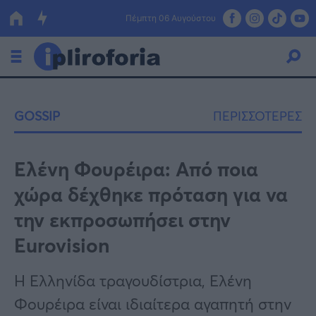
Πέμπτη 06 Αυγούστου
Ελλάδα
GOSSIP
ΠΕΡΙΣΣΟΤΕΡΕΣ
Οικονομία
Πολιτική
Ελένη Φουρέιρα: Από ποια
χώρα δέχθηκε πρόταση για να
Τράπεζες
την εκπροσωπήσει στην
Επιδοτήσεις
Κόσμος
Eurovision
Lifestyle
ΕΣΠΑ
Η Ελληνίδα τραγουδίστρια, Ελένη
Αθλητικά
Φουρέιρα είναι ιδιαίτερα αγαπητή στην