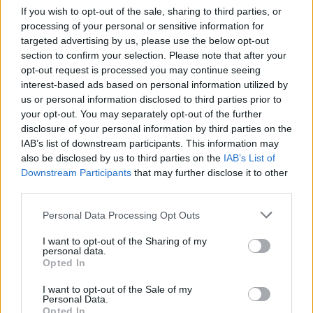
If you wish to opt-out of the sale, sharing to third parties, or
processing of your personal or sensitive information for
targeted advertising by us, please use the below opt-out
section to confirm your selection. Please note that after your
Το βράδυ της Κυριακής, όπως είπε,
opt-out request is processed you may continue seeing
interest-based ads based on personal information utilized by
παρακολούθησε τα αποτελέσματα των
us or personal information disclosed to third parties prior to
αυτοδιοικητικών εκλογών στο MEGA με την
your opt-out. You may separately opt-out of the further
disclosure of your personal information by third parties on the
Ράνια Τζίμα και τον Γιάννη Πρετεντέρη.
IAB’s list of downstream participants. This information may
also be disclosed by us to third parties on the
IAB’s List of
«Ανά λεπτά έκανα ζάπινγκ στα κανάλια και
Downstream Participants
that may further disclose it to other
έβλεπα τους ίδιους ανθρώπους, έλεγα “μα
third parties.
πως προλαβαίνουν;”», είπε η Δανάη Μπάρκα.
Personal Data Processing Opt Outs
I want to opt-out of the Sharing of my
personal data.
Opted In
I want to opt-out of the Sale of my
Personal Data.
Opted In