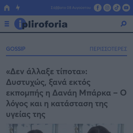
Σάββατο 08 Αυγούστου
Ελλάδα
GOSSIP
ΠΕΡΙΣΣΟΤΕΡΕΣ
Οικονομία
Πολιτική
«Δεν άλλαξε τίποτα»:
Δυστυχώς, ξανά εκτός
Τράπεζες
εκπομπής η Δανάη Μπάρκα – Ο
Επιδοτήσεις
Κόσμος
λόγος και η κατάσταση της
Lifestyle
ΕΣΠΑ
υγείας της
Αθλητικά