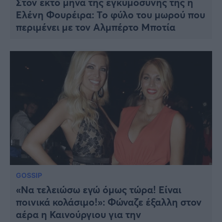
Στον έκτο μήνα της εγκυμοσύνης της η
Ελένη Φουρέιρα: Το φύλο του μωρού που
περιμένει με τον Αλμπέρτο Μποτία
GOSSIP
«Να τελειώσω εγώ όμως τώρα! Είναι
ποινικά κολάσιμο!»: Φώναζε έξαλλη στον
αέρα η Καινούργιου για την