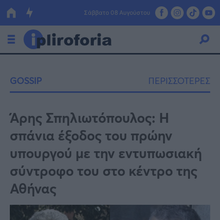
Σάββατο 08 Αυγούστου
Ελλάδα
GOSSIP
ΠΕΡΙΣΣΟΤΕΡΕΣ
Οικονομία
Πολιτική
Άρης Σπηλιωτόπουλος: Η
σπάνια έξοδος του πρώην
Τράπεζες
υπουργού με την εντυπωσιακή
Επιδοτήσεις
Κόσμος
σύντροφο του στο κέντρο της
Lifestyle
ΕΣΠΑ
Αθήνας
Αθλητικά