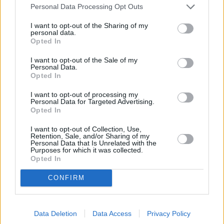
Personal Data Processing Opt Outs
I want to opt-out of the Sharing of my
personal data.
Opted In
I want to opt-out of the Sale of my
Personal Data.
Opted In
«Μία μεγάλη αγκαλιά από καρδιάς σε όλους
I want to opt-out of processing my
και όλες για την αγάπη σας. Σήμερα διαβάζω
Personal Data for Targeted Advertising.
Opted In
τα μηνύματά σας και είμαι χαρούμενος και
I want to opt-out of Collection, Use,
συγκινημένος. Ένα ιδιαίτερο ευχαριστώ στον
Retention, Sale, and/or Sharing of my
Personal Data that Is Unrelated with the
γιατρό μου και όλο το νοσηλευτικό
Purposes for which it was collected.
Opted In
προσωπικό. Φιλιά στο γλυκό μου Ναταλάκι
και όλη την ομάδα», ήταν το μήνυμα που
CONFIRM
έστειλε ο Ανδρέας Μικρούτσικος.
Data Deletion
Data Access
Privacy Policy