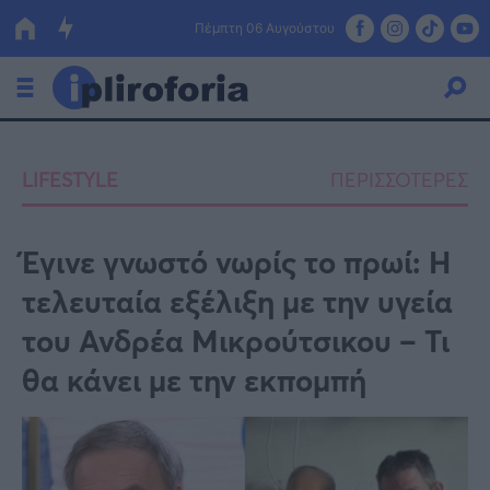
Πέμπτη 06 Αυγούστου
Ελλάδα
LIFESTYLE
ΠΕΡΙΣΣΟΤΕΡΕΣ
Οικονομία
Πολιτική
Έγινε γνωστό νωρίς το πρωί: Η
τελευταία εξέλιξη με την υγεία
Τράπεζες
του Ανδρέα Μικρούτσικου – Τι
Επιδοτήσεις
Κόσμος
θα κάνει με την εκπομπή
Lifestyle
ΕΣΠΑ
Αθλητικά