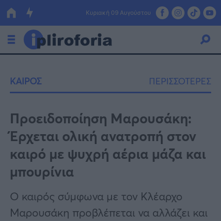
Κυριακή 09 Αυγούστου
Ελλάδα
ΚΑΙΡΟΣ
ΠΕΡΙΣΣΟΤΕΡΕΣ
Οικονομία
Πολιτική
Προειδοποίηση Μαρουσάκη:
Έρχεται ολική ανατροπή στον
Τράπεζες
καιρό με ψυχρή αέρια μάζα και
Επιδοτήσεις
Κόσμος
μπουρίνια
Lifestyle
ΕΣΠΑ
Ο καιρός σύμφωνα με τον Κλέαρχο
Αθλητικά
Μαρουσάκη προβλέπεται να αλλάζει και