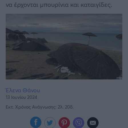
Υγεία
να έρχονται μπουρίνια και καταιγίδες.
Γυναίκα
Καιρός
Έλενα Θάνου
13 Ιουνίου 2024
Εκτ. Χρόνος Ανάγνωσης: 2λ. 20δ.