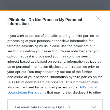
Συνεντεύξεις 18/11/2025
iPliroforia -
Do Not Process My Personal
Δήμητρα Δερζέκου: «Λέω τη δική μου
Information
αλήθεια»
If you wish to opt-out of the sale, sharing to third parties, or
processing of your personal or sensitive information for
targeted advertising by us, please use the below opt-out
Συνεντεύξεις 18/11/2025
section to confirm your selection. Please note that after your
opt-out request is processed you may continue seeing
Τζεφ Μοντάνα: «Κανένας δεν μπορεί
interest-based ads based on personal information utilized by
να σου πει ποιος είσαι»
us or personal information disclosed to third parties prior to
your opt-out. You may separately opt-out of the further
disclosure of your personal information by third parties on the
IAB’s list of downstream participants. This information may
also be disclosed by us to third parties on the
IAB’s List of
Downstream Participants
that may further disclose it to other
third parties.
Personal Data Processing Opt Outs