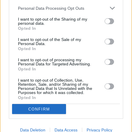
βαθμούς. Κάπως έτσι θα επανέλθει σε
Personal Data Processing Opt Outs
κανονικά για την εποχή επίπεδα, ενώ
I want to opt-out of the Sharing of my
παράλληλα θα επικρατήσουν ενισχυμένοι
personal data.
Opted In
βόρειοι άνεμοι.
I want to opt-out of the Sale of my
Personal Data.
Opted In
I want to opt-out of processing my
Personal Data for Targeted Advertising.
Opted In
I want to opt-out of Collection, Use,
Retention, Sale, and/or Sharing of my
Personal Data that Is Unrelated with the
Purposes for which it was collected.
Opted In
CONFIRM
Data Deletion
Data Access
Privacy Policy