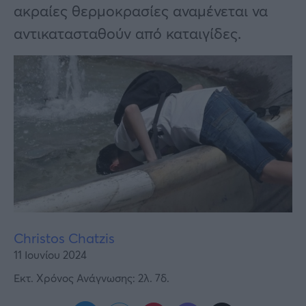
Υγεία
ακραίες θερμοκρασίες αναμένεται να
αντικατασταθούν από καταιγίδες.
Γυναίκα
Καιρός
Christos Chatzis
11 Ιουνίου 2024
Εκτ. Χρόνος Ανάγνωσης: 2λ. 7δ.