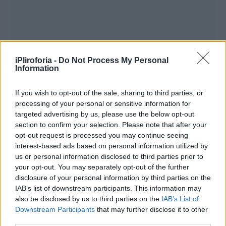
iPliroforia -
Do Not Process My Personal
Information
If you wish to opt-out of the sale, sharing to third parties, or
processing of your personal or sensitive information for
targeted advertising by us, please use the below opt-out
section to confirm your selection. Please note that after your
opt-out request is processed you may continue seeing
interest-based ads based on personal information utilized by
us or personal information disclosed to third parties prior to
your opt-out. You may separately opt-out of the further
disclosure of your personal information by third parties on the
Η μεγάλη ανατροπή όμως θα έρθει το
IAB’s list of downstream participants. This information may
also be disclosed by us to third parties on the
IAB’s List of
Σαββατοκύριακο σε όλη τη χώρα με την
Downstream Participants
that may further disclose it to other
θερμοκρασία να υποχωρεί κατά 6 με 8
third parties.