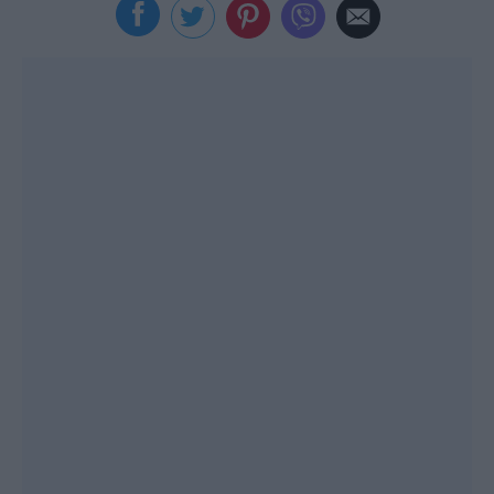
Viral
Κουζίνα
Ζώδια
Pet
Πίστη