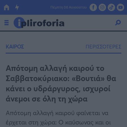
Πέμπτη 06 Αυγούστου
Ελλάδα
ΚΑΙΡΟΣ
ΠΕΡΙΣΣΟΤΕΡΕΣ
Οικονομία
Πολιτική
Απότομη αλλαγή καιρού το
Σαββατοκύριακο: «Βουτιά» θα
Τράπεζες
κάνει ο υδράργυρος, ισχυροί
Επιδοτήσεις
Κόσμος
άνεμοι σε όλη τη χώρα
Lifestyle
ΕΣΠΑ
Απότομη αλλαγή καιρού φαίνεται να
Αθλητικά
έρχεται στη χώρα: Ο καύσωνας και οι