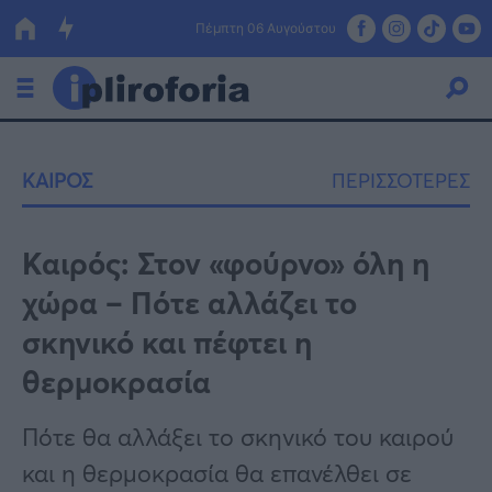
Πέμπτη 06 Αυγούστου
Ελλάδα
ΚΑΙΡΟΣ
ΠΕΡΙΣΣΟΤΕΡΕΣ
Οικονομία
Πολιτική
Καιρός: Στον «φούρνο» όλη η
χώρα – Πότε αλλάζει το
Τράπεζες
σκηνικό και πέφτει η
Επιδοτήσεις
Κόσμος
θερμοκρασία
Lifestyle
ΕΣΠΑ
Πότε θα αλλάξει το σκηνικό του καιρού
Αθλητικά
και η θερμοκρασία θα επανέλθει σε