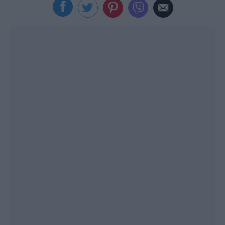
Viral
Κουζίνα
Ζώδια
Pet
Πίστη