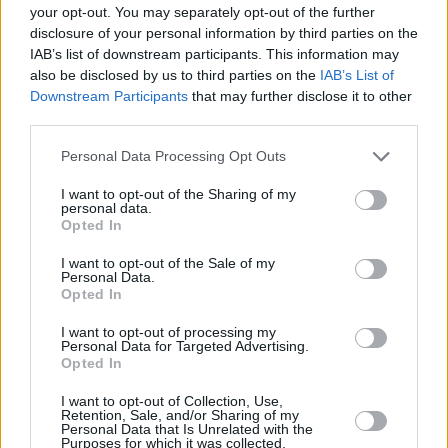
your opt-out. You may separately opt-out of the further
disclosure of your personal information by third parties on the
IAB’s list of downstream participants. This information may
Περισσότερες
Ειδήσεις σήμερα
also be disclosed by us to third parties on the
IAB’s List of
Downstream Participants
that may further disclose it to other
third parties.
Ηλεία: Αυτός είναι ο δολοφόνος της 11χρονης
– Θα γίνει πατέρας για 6η φορά
Personal Data Processing Opt Outs
I want to opt-out of the Sharing of my
Δεν θα ανάψετε ποτέ ξανά: Δεν φαντάζεστε
personal data.
Opted In
από τι φτιάχνεται το φιδάκι για τα κουνούπια
I want to opt-out of the Sale of my
Personal Data.
Ηλεία: Συγκλονίζει η μητέρα της 11χρονης –
Opted In
«Τι θα τράβηξε… Να μου το έφερνε ο θεός
I want to opt-out of processing my
ζωντανό»
Personal Data for Targeted Advertising.
Opted In
TAGS:
I want to opt-out of Collection, Use,
Retention, Sale, and/or Sharing of my
ΚΑΙΡΟΣ
ΚΑΥΣΩΝΑΣ
Personal Data that Is Unrelated with the
Purposes for which it was collected.