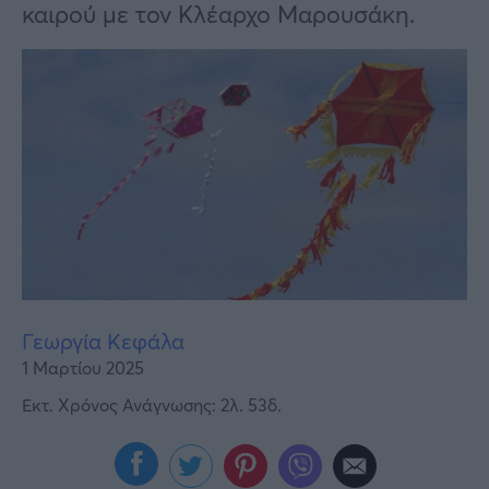
Υγεία
καιρού με τον Κλέαρχο Μαρουσάκη.
Γυναίκα
Καιρός
Γεωργία Κεφάλα
1 Μαρτίου 2025
Εκτ. Χρόνος Ανάγνωσης: 2λ. 53δ.