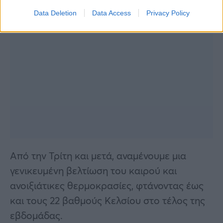
Data Deletion
Data Access
Privacy Policy
Από την Τρίτη και μετά, αναμένουμε μια
γενικευμένη βελτίωση του καιρού και
ανοιξιάτικες θερμοκρασίες, φτάνοντας έως
και τους 22 βαθμούς Κελσίου στο τέλος της
εβδομάδας.