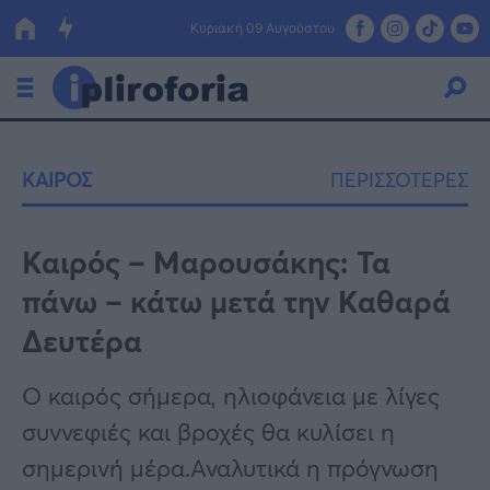
Κυριακή 09 Αυγούστου
Ελλάδα
ΚΑΙΡΟΣ
ΠΕΡΙΣΣΟΤΕΡΕΣ
Οικονομία
Πολιτική
Καιρός – Μαρουσάκης: Τα
πάνω – κάτω μετά την Καθαρά
Τράπεζες
Δευτέρα
Επιδοτήσεις
Κόσμος
Ο καιρός σήμερα, ηλιοφάνεια με λίγες
Lifestyle
ΕΣΠΑ
συννεφιές και βροχές θα κυλίσει η
Αθλητικά
σημερινή μέρα.Αναλυτικά η πρόγνωση