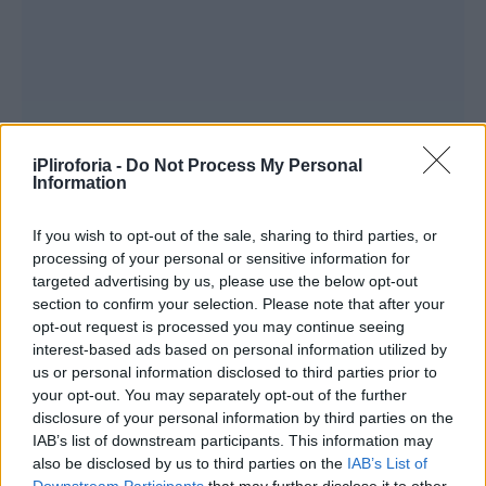
iPliroforia -
Do Not Process My Personal
Information
If you wish to opt-out of the sale, sharing to third parties, or
processing of your personal or sensitive information for
targeted advertising by us, please use the below opt-out
section to confirm your selection. Please note that after your
Συνεντεύξεις 18/11/2025
opt-out request is processed you may continue seeing
Δήμητρα Δερζέκου: «Λέω τη δική μου
interest-based ads based on personal information utilized by
us or personal information disclosed to third parties prior to
αλήθεια»
your opt-out. You may separately opt-out of the further
disclosure of your personal information by third parties on the
IAB’s list of downstream participants. This information may
also be disclosed by us to third parties on the
IAB’s List of
Συνεντεύξεις 18/11/2025
Downstream Participants
that may further disclose it to other