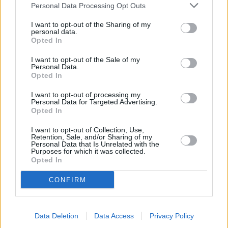
Personal Data Processing Opt Outs
ΕΜΥ (www.oldportal.emy.gr), από τη Γενική
I want to opt-out of the Sharing of my
Πρόγνωση του καιρού μέχρι και για την Τρίτη
personal data.
Opted In
(04-03-2025).
I want to opt-out of the Sale of my
Personal Data.
Ο καιρός την Παρασκευή
Opted In
(28/02/2025)
I want to opt-out of processing my
Personal Data for Targeted Advertising.
Opted In
Σύμφωνα με το δελτίο καιρού της ΕΜΥ την
Παρασκευή, στα βόρεια και το Αιγαίο θα
I want to opt-out of Collection, Use,
Retention, Sale, and/or Sharing of my
Personal Data that Is Unrelated with the
σημειωθούν νεφώσεις με βροχές και κυρίως
Purposes for which it was collected.
στα νησιά του ανατολικού Αιγαίου, τη δυτική
Opted In
και νότια Κρήτη και τα Δωδεκάνησα
CONFIRM
σποραδικές καταιγίδες. Τα φαινόμενα που
μέχρι το μεσημέρι στο ανατολικό Αιγαίο, την
Data Deletion
Data Access
Privacy Policy
Κρήτη και τα Δωδεκάνησα πιθανόν να είναι