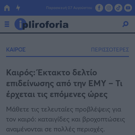
Παρασκευή 07 Αυγούστου
Ελλάδα
ΚΑΙΡΟΣ
ΠΕΡΙΣΣΟΤΕΡΕΣ
Οικονομία
Πολιτική
Καιρός: Έκτακτο δελτίο
επιδείνωσης από την ΕΜΥ – Τι
Τράπεζες
έρχεται τις επόμενες ώρες
Επιδοτήσεις
Κόσμος
Μάθετε τις τελευταίες προβλέψεις για
Lifestyle
ΕΣΠΑ
τον καιρό: καταιγίδες και βροχοπτώσεις
Αθλητικά
αναμένονται σε πολλές περιοχές.