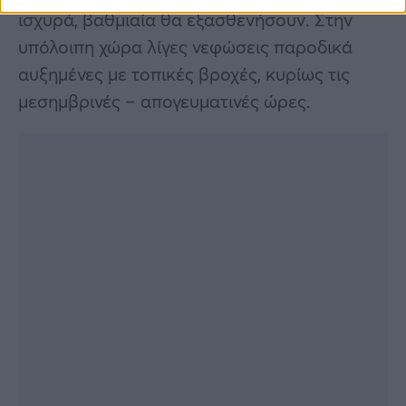
ισχυρά, βαθμιαία θα εξασθενήσουν. Στην
υπόλοιπη χώρα λίγες νεφώσεις παροδικά
αυξημένες με τοπικές βροχές, κυρίως τις
μεσημβρινές – απογευματινές ώρες.