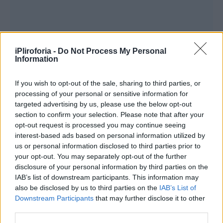
iPliroforia -
Do Not Process My Personal
Information
If you wish to opt-out of the sale, sharing to third parties, or
processing of your personal or sensitive information for
targeted advertising by us, please use the below opt-out
section to confirm your selection. Please note that after your
opt-out request is processed you may continue seeing
interest-based ads based on personal information utilized by
us or personal information disclosed to third parties prior to
your opt-out. You may separately opt-out of the further
disclosure of your personal information by third parties on the
IAB’s list of downstream participants. This information may
also be disclosed by us to third parties on the
IAB’s List of
Όπως ενημερώνει η ΕΜΥ, οι πολίτες μπορούν
Downstream Participants
that may further disclose it to other
να έχουν μια γενική εικόνα για την εξέλιξη
third parties.
του καιρού, μέσα από την ιστοσελίδα της