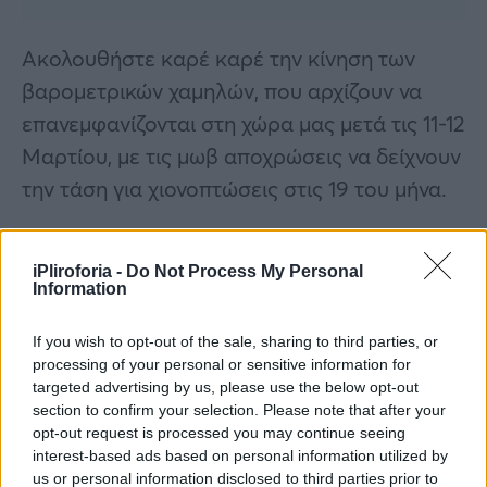
Ακολουθήστε καρέ καρέ την κίνηση των
βαρομετρικών χαμηλών, που αρχίζουν να
επανεμφανίζονται στη χώρα μας μετά τις 11-12
Μαρτίου, με τις μωβ αποχρώσεις να δείχνουν
την τάση για χιονοπτώσεις στις 19 του μήνα.
Η πρόγνωση του Σάκη Αρναούτογλου
iPliroforia -
Do Not Process My Personal
Information
Σύμφωνα με την πρόγνωση του Σάκη
Αρναούτογλου, την Πέμπτη, θα επικρατήσει
If you wish to opt-out of the sale, sharing to third parties, or
ηλιοφάνεια, την Παρασκευή θα έχουμε
processing of your personal or sensitive information for
targeted advertising by us, please use the below opt-out
επίσης λιακάδα και τα ξημερώματα του
section to confirm your selection. Please note that after your
Σαββάτου θα έχουμε κάποια σύννεφα στα
opt-out request is processed you may continue seeing
δυτικά, τα κεντρικά και τα νότια.
interest-based ads based on personal information utilized by
us or personal information disclosed to third parties prior to