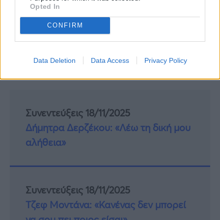
Opted In
CONFIRM
Data Deletion
Data Access
Privacy Policy
Συνεντεύξεις 18/11/2025
Δήμητρα Δερζέκου: «Λέω τη δική μου
αλήθεια»
Συνεντεύξεις 18/11/2025
Τζεφ Μοντάνα: «Κανένας δεν μπορεί
να σου πει ποιος είσαι»