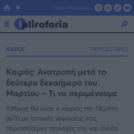
Πέμπτη 06 Αυγούστου
Ελλάδα
ΚΑΙΡΟΣ
ΠΕΡΙΣΣΟΤΕΡΕΣ
Οικονομία
Πολιτική
Καιρός: Ανατροπή μετά το
δεύτερο δεκαήμερο του
Τράπεζες
Μαρτίου – Τι να περιμένουμε
Επιδοτήσεις
Κόσμος
Αίθριος θα είναι ο καιρός την Πέμπτη
Lifestyle
ΕΣΠΑ
(6/3) με τοπικές νεφώσεις στις
Αθλητικά
περισσότερες περιοχές της και άνοδο