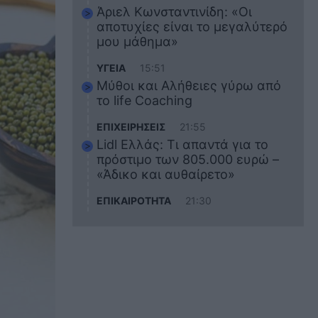
Άριελ Κωνσταντινίδη: «Οι
αποτυχίες είναι το μεγαλύτερό
μου μάθημα»
ΥΓΕΙΑ
15:51
Μύθοι και Αλήθειες γύρω από
το life Coaching
ΕΠΙΧΕΙΡΗΣΕΙΣ
21:55
Lidl Ελλάς: Τι απαντά για το
πρόστιμο των 805.000 ευρώ –
«Άδικο και αυθαίρετο»
ΕΠΙΚΑΙΡΟΤΗΤΑ
21:30
Στο εκπαιδευτικό του ταξίδι
σκοτώθηκε ο 20χρονος
ναυτικός του Blue Star Chios –
Πώς έγινε το τραγικό
δυστύχημα
ΖΩΔΙΑ
21:10
Αυτά τα 3 ζώδια θα πετύχουν