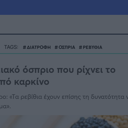
μία
Πολιτική
Τράπεζες
TAGS:
ΔΙΑΤΡΟΦΗ
ΟΣΠΡΙΑ
ΡΕΒΥΘΙΑ
Επιδοτήσεις
le
Αθλητικά
ακό όσπριο που ρίχνει το
ΕΣΠΑ
από καρκίνο
α
Καιρός
ρο: «Τα ρεβίθια έχουν επίσης τη δυνατότητα 
μα».