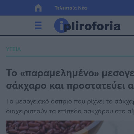
Τελευταία Νέα
Ελλάδα
Οικονο
ΥΓΕΙΑ
Κόσμος
Lifesty
Το «παραμελημένο» μεσογει
σάκχαρο και προστατεύει 
Υγεία
Γυναίκ
Το μεσογειακό όσπριο που ρίχνει το σάκχα
διαχειριστούν τα επίπεδα σακχάρου στο αί