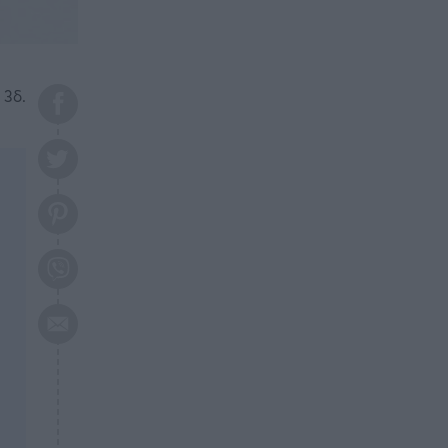
το 2026: Πότε θα έρθει η
μεγάλη αλλαγή
ΕΠΙΚΑΙΡΟΤΗΤΑ
20:45
Τραγωδία στη Λάρισα: Νεκρός
 3δ.
50χρονος με αδιανόητο τρόπο
ΥΓΕΙΑ
20:20
Ελάχιστοι τη γνωρίζουν: Η
βιταμίνη που καταπολεμά
κατάθλιψη, κούραση, κόπωση
ΕΠΙΚΑΙΡΟΤΗΤΑ
19:50
ΕΚΤΑΚΤΟ: Σεισμός τώρα στην
Αττική
ΕΠΙΚΑΙΡΟΤΗΤΑ
19:20
«Συναγερμός» τώρα στη
Γλυφάδα
ΕΠΙΚΑΙΡΟΤΗΤΑ
18:45
Θλίψη: Πέθανε πολύτεκνη