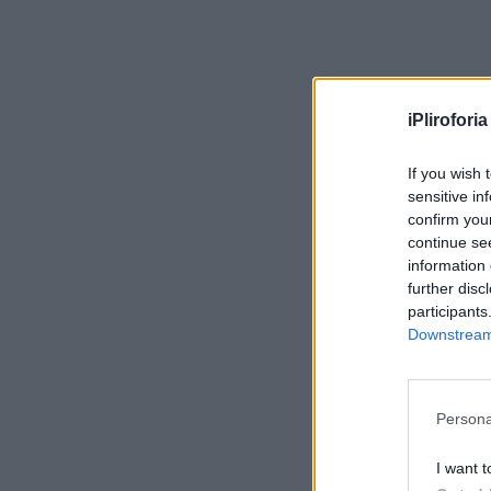
iPliroforia
If you wish 
sensitive in
confirm you
continue se
information 
further disc
participants
Downstream 
Persona
I want t