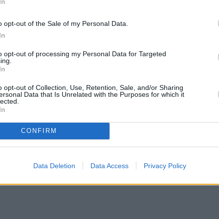
In
ηρών καρπών και η κοκκώδης υφή του, συνδυάζετα
o opt-out of the Sale of my Personal Data.
 ενώ ως πλούσια πηγή βιταμινών, μετάλλων και
In
λη για την υγεία, μεταξύ των οποίων η διαχείριση
to opt-out of processing my Personal Data for Targeted
 του κινδύνου ασθενειών.
ing.
In
ωτεΐνη και αποτελεί εξαιρετικό υποκατάστατο του
o opt-out of Collection, Use, Retention, Sale, and/or Sharing
ersonal Data that Is Unrelated with the Purposes for which it
α.
lected.
In
CONFIRM
Data Deletion
Data Access
Privacy Policy