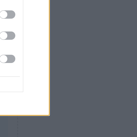
Θλίψη: Έφυγε από τη ζωή
ι
γνωστός Έλληνας ηθοποιός