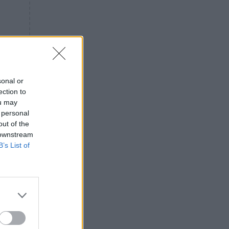
«ενόχληση» με τους πολίτες
για τα Τέμπη- «Αυτή η χώρα
είχε και άλλα δυστυχήματα»
ΠΙΣΤΗ
16:09
Μήτηρ του Ιησού: Προσευχή
στην Παναγία για τις δύσκολες
στιγμές
sonal or
ection to
ΥΓΕΙΑ
15:42
ou may
Συναγερμός στις ευρωπαϊκές
 personal
αγορές: Ανακαλούνται
out of the
πεπόνια και σταφύλια με
 downstream
φυτοφάρμακα
B’s List of
GOSSIP
15:12
Νεφέλη Μεγκ: Το βίντεο για τη
Σίσσυ Χρηστίδου έφερε
αντιδράσεις – «Είμαστε ok με
τα ενέσιμα;»
ΕΛΛΑΔΑ
14:46