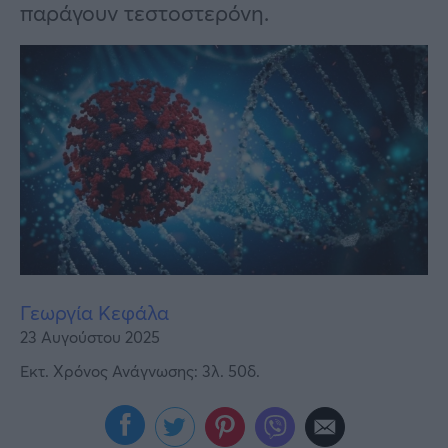
Υγεία
παράγουν τεστοστερόνη.
Γυναίκα
Καιρός
Γεωργία Κεφάλα
23 Αυγούστου 2025
Εκτ. Χρόνος Ανάγνωσης: 3λ. 50δ.