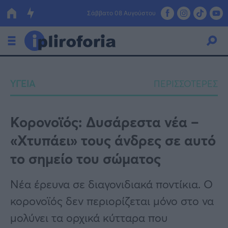
Σάββατο 08 Αυγούστου
Ελλάδα
ΥΓΕΙΑ
ΠΕΡΙΣΣΟΤΕΡΕΣ
Οικονομία
Πολιτική
Κορονοϊός: Δυσάρεστα νέα –
«Χτυπάει» τους άνδρες σε αυτό
Τράπεζες
το σημείο του σώματος
Επιδοτήσεις
Κόσμος
Νέα έρευνα σε διαγονιδιακά ποντίκια. Ο
Lifestyle
ΕΣΠΑ
κορoνοϊός δεν περιορίζεται μόνο στο να
Αθλητικά
μολύνει τα ορχικά κύτταρα που