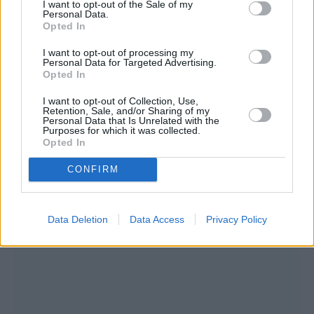
Συνεντεύξεις 18/11/2025
I want to opt-out of the Sale of my
Personal Data.
Τζεφ Μοντάνα: «Κανένας δεν μπορεί
Opted In
να σου πει ποιος είσαι»
I want to opt-out of processing my
Personal Data for Targeted Advertising.
Opted In
I want to opt-out of Collection, Use,
Retention, Sale, and/or Sharing of my
Personal Data that Is Unrelated with the
Purposes for which it was collected.
Opted In
CONFIRM
Data Deletion
Data Access
Privacy Policy