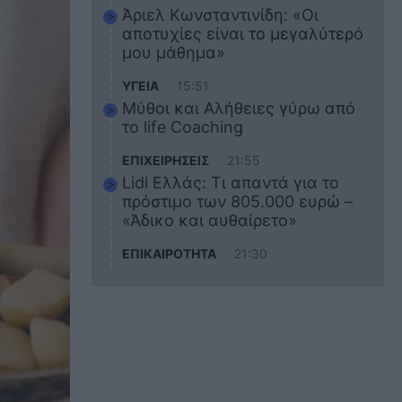
Άριελ Κωνσταντινίδη: «Οι
αποτυχίες είναι το μεγαλύτερό
μου μάθημα»
ΥΓΕΙΑ
15:51
Μύθοι και Αλήθειες γύρω από
το life Coaching
ΕΠΙΧΕΙΡΗΣΕΙΣ
21:55
Lidl Ελλάς: Τι απαντά για το
πρόστιμο των 805.000 ευρώ –
«Άδικο και αυθαίρετο»
ΕΠΙΚΑΙΡΟΤΗΤΑ
21:30
Στο εκπαιδευτικό του ταξίδι
σκοτώθηκε ο 20χρονος
ναυτικός του Blue Star Chios –
Πώς έγινε το τραγικό
δυστύχημα
ΖΩΔΙΑ
21:10
Αυτά τα 3 ζώδια θα πετύχουν