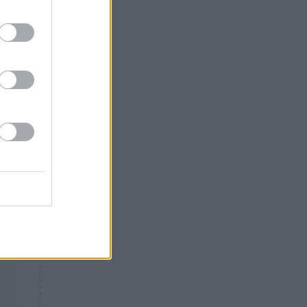
Θλίψη: Έφυγε από τη ζωή
γνωστός Έλληνας ηθοποιός