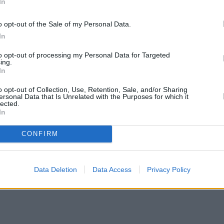
ροφή, όπως τα αμύγδαλα και τα κάσιους, μέχρι τα
In
 οι επιλογές είναι πολλές. Είναι όμως όλες το ίδιο
o opt-out of the Sale of my Personal Data.
In
to opt-out of processing my Personal Data for Targeted
άνουν κακό στην υγεία
ing.
In
 ξηροί καρποί που πρέπει να περιορίσεις την
o opt-out of Collection, Use, Retention, Sale, and/or Sharing
ersonal Data that Is Unrelated with the Purposes for which it
ελούν τη δεύτερη και την τρίτη πιο ανθυγιεινή
lected.
In
CONFIRM
Data Deletion
Data Access
Privacy Policy