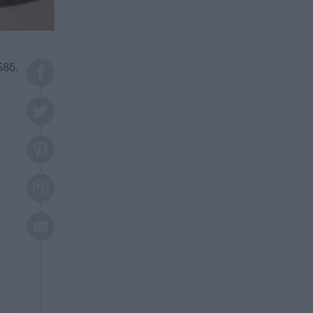
το 2026: Πότε θα έρθει η
μεγάλη αλλαγή
ΕΠΙΚΑΙΡΟΤΗΤΑ
20:45
Τραγωδία στη Λάρισα: Νεκρός
58δ.
50χρονος με αδιανόητο τρόπο
ΥΓΕΙΑ
20:20
Ελάχιστοι τη γνωρίζουν: Η
βιταμίνη που καταπολεμά
κατάθλιψη, κούραση, κόπωση
ΕΠΙΚΑΙΡΟΤΗΤΑ
19:50
ΕΚΤΑΚΤΟ: Σεισμός τώρα στην
Αττική
ΕΠΙΚΑΙΡΟΤΗΤΑ
19:20
«Συναγερμός» τώρα στη
Γλυφάδα
ΕΠΙΚΑΙΡΟΤΗΤΑ
18:45
Θλίψη: Πέθανε πολύτεκνη