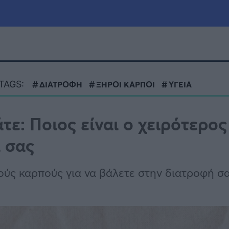
μία
Πολιτική
Τράπεζες
TAGS:
ΔΙΑΤΡΟΦΗ
ΞΗΡΟΙ ΚΑΡΠΟΙ
ΥΓΕΙΑ
Επιδοτήσεις
le
Αθλητικά
ε: Ποιος είναι ο χειρότερος
ΕΣΠΑ
α σας
α
Καιρός
ούς καρπούς για να βάλετε στην διατροφή σ