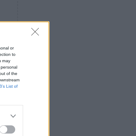
«ενόχληση» με τους πολίτες
για τα Τέμπη- «Αυτή η χώρα
είχε και άλλα δυστυχήματα»
ΠΙΣΤΗ
16:09
Μήτηρ του Ιησού: Προσευχή
στην Παναγία για τις δύσκολες
στιγμές
sonal or
ection to
ΥΓΕΙΑ
15:42
ou may
Συναγερμός στις ευρωπαϊκές
 personal
αγορές: Ανακαλούνται
out of the
πεπόνια και σταφύλια με
 downstream
φυτοφάρμακα
B’s List of
GOSSIP
15:12
Νεφέλη Μεγκ: Το βίντεο για τη
Σίσσυ Χρηστίδου έφερε
αντιδράσεις – «Είμαστε ok με
τα ενέσιμα;»
ΕΛΛΑΔΑ
14:46