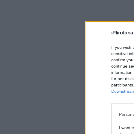
iPliroforia
If you wish 
sensitive in
confirm you
continue se
information 
further disc
participants
Downstream 
Persona
I want t