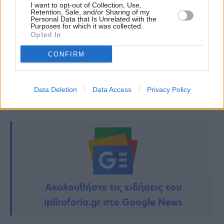
που παντρεύτηκε ο γιος του Πύρρου Δήμα
I want to opt-out of Collection, Use,
Retention, Sale, and/or Sharing of my
Personal Data that Is Unrelated with the
Purposes for which it was collected.
Νέα τραγωδία στην χώρα μας: Νεκρός μόλις
Opted In
29 ετών σε τροχαίο
CONFIRM
TAGS:
ΕΟΦ
Data Deletion
Data Access
Privacy Policy
Ακολουθήστε τις ειδήσεις του
ipliroforia.gr στο Google News