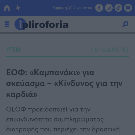
Κυριακή 09 Αυγούστου
Ελλάδα
ΥΓΕΙΑ
ΠΕΡΙΣΣΟΤΕΡΕΣ
Οικονομία
Πολιτική
ΕΟΦ: «Καμπανάκι» για
σκεύασμα – «Κίνδυνος για την
Τράπεζες
καρδιά»
Επιδοτήσεις
Κόσμος
ΟΕΟΦ προειδοποιεί για την
Lifestyle
ΕΣΠΑ
επικινδυνότητα συμπληρώματος
Αθλητικά
διατροφής που περιέχει την δραστική