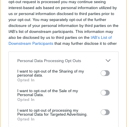
opt-out request is processed you may continue seeing
interest-based ads based on personal information utilized by
us or personal information disclosed to third parties prior to
your opt-out. You may separately opt-out of the further
disclosure of your personal information by third parties on the
IAB’s list of downstream participants. This information may
also be disclosed by us to third parties on the
IAB’s List of
Downstream Participants
that may further disclose it to other
third parties.
Personal Data Processing Opt Outs
I want to opt-out of the Sharing of my
Περισσότερες
Ειδήσεις σήμερα
personal data.
Opted In
Ήθελε να βγάλει πάνω από 200.000 ευρώ:
I want to opt-out of the Sale of my
Personal Data.
Αυτός είναι ο ηγούμενος της Μονής του
Opted In
Μεγάλου Σπηλαίου που συνελήφθη
I want to opt-out of processing my
Personal Data for Targeted Advertising.
Opted In
Ποια είναι η διεθνούς φήμης Karin Nagano