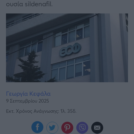
Υγεία
ουσία sildenafil.
Γυναίκα
Καιρός
Γεωργία Κεφάλα
9 Σεπτεμβρίου 2025
Εκτ. Χρόνος Ανάγνωσης: 1λ. 35δ.