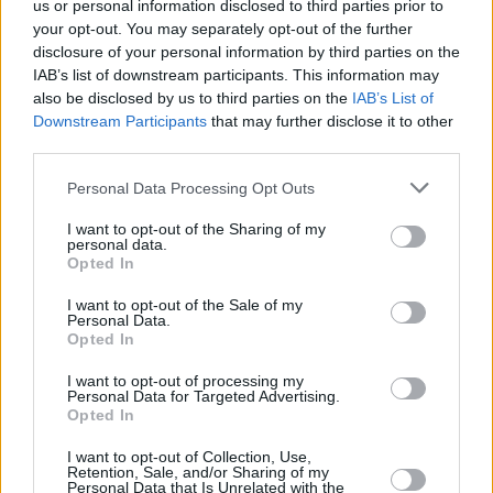
us or personal information disclosed to third parties prior to
your opt-out. You may separately opt-out of the further
disclosure of your personal information by third parties on the
IAB’s list of downstream participants. This information may
also be disclosed by us to third parties on the
IAB’s List of
Downstream Participants
that may further disclose it to other
third parties.
Personal Data Processing Opt Outs
I want to opt-out of the Sharing of my
personal data.
Opted In
I want to opt-out of the Sale of my
Personal Data.
Opted In
Ξύπνημα μεταξύ 5 π.μ. με 7 π.μ
I want to opt-out of processing my
Personal Data for Targeted Advertising.
Opted In
Εάν ξυπνάτε νωρίς το πρωί και δεν μπορείτε
I want to opt-out of Collection, Use,
να κοιμηθείτε πια, μπορεί να οφείλεται στο
Retention, Sale, and/or Sharing of my
Personal Data that Is Unrelated with the