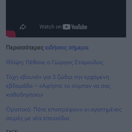
Περισσότερες
ειδήσεις σήμερα
Θλίψη: Πέθανε ο Γιώργος Σταμούλος
Τύχη «βουνό» για 3 ζώδια την ερχόμενη
εβδομάδα – «Αφήστε το σύμπαν να σας
καθοδηγήσει»
Οριστικό: Πότε επιστρέφουν οι αγαπημένες
σειρές με νέα επεισόδια
TAGS: