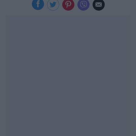
Viral
Κουζίνα
Ζώδια
Pet
Πίστη