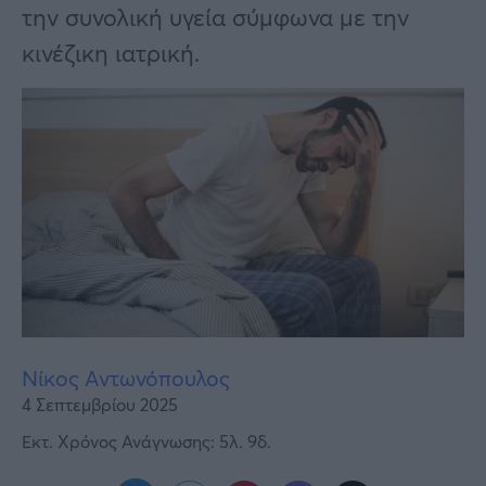
Υγεία
την συνολική υγεία σύμφωνα με την
κινέζικη ιατρική.
Γυναίκα
Καιρός
Νίκος Αντωνόπουλος
4 Σεπτεμβρίου 2025
Εκτ. Χρόνος Ανάγνωσης: 5λ. 9δ.