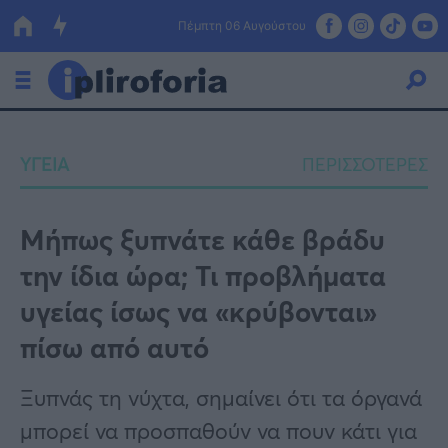
Πέμπτη 06 Αυγούστου
Ελλάδα
ΥΓΕΙΑ
ΠΕΡΙΣΣΟΤΕΡΕΣ
Οικονομία
Πολιτική
Μήπως ξυπνάτε κάθε βράδυ
την ίδια ώρα; Τι προβλήματα
Τράπεζες
υγείας ίσως να «κρύβονται»
Επιδοτήσεις
Κόσμος
πίσω από αυτό
Lifestyle
ΕΣΠΑ
Ξυπνάς τη νύχτα, σημαίνει ότι τα όργανά
Αθλητικά
μπορεί να προσπαθούν να πουν κάτι για