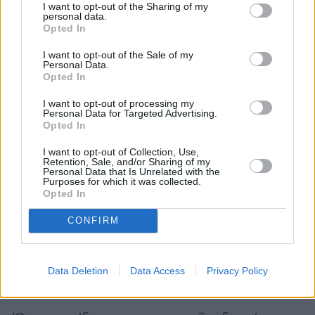
I want to opt-out of the Sharing of my
personal data.
Opted In
I want to opt-out of the Sale of my
Personal Data.
Opted In
I want to opt-out of processing my
Personal Data for Targeted Advertising.
Η πυριδοξίνη βρίσκεται στα ψάρια, τα
Opted In
πουλερικά και τα ρεβίθια. Ο ψευδάργυρος
I want to opt-out of Collection, Use,
Retention, Sale, and/or Sharing of my
είναι κοινός στα κρέατα, τους ξηρούς
Personal Data that Is Unrelated with the
Purposes for which it was collected.
καρπούς, τους σπόρους και πολλά λαχανικά.
Opted In
CONFIRM
Τριχόπτωση
Τα ξηρά μαλλιά μπορεί συχνά να οδηγήσουν
Data Deletion
Data Access
Privacy Policy
σε προσωρινή τριχόπτωση.