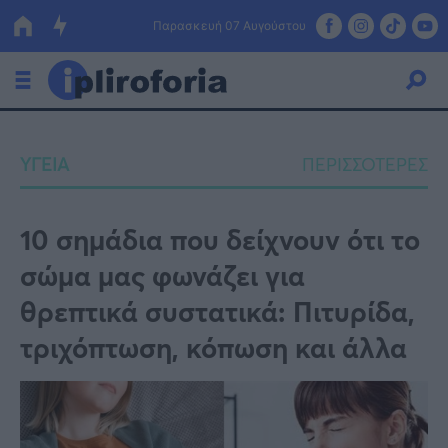
Παρασκευή 07 Αυγούστου
Ελλάδα
ΥΓΕΙΑ
ΠΕΡΙΣΣΟΤΕΡΕΣ
Οικονομία
Πολιτική
10 σημάδια που δείχνουν ότι το
σώμα μας φωνάζει για
Τράπεζες
θρεπτικά συστατικά: Πιτυρίδα,
Επιδοτήσεις
Κόσμος
τριχόπτωση, κόπωση και άλλα
Lifestyle
ΕΣΠΑ
Αθλητικά