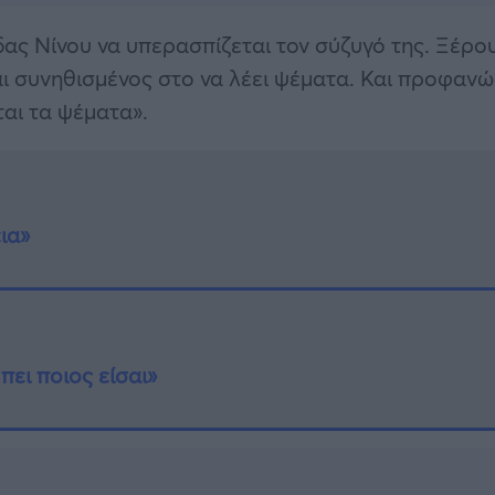
ίδας Νίνου να υπερασπίζεται τον σύζυγό της. Ξέρο
ναι συνηθισμένος στο να λέει ψέματα. Και προφανώ
ται τα ψέματα».
ια»
πει ποιος είσαι»