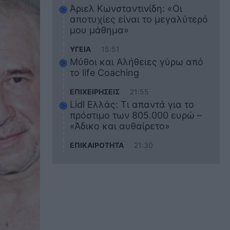
Άριελ Κωνσταντινίδη: «Οι
αποτυχίες είναι το μεγαλύτερό
μου μάθημα»
ΥΓΕΙΑ
15:51
Μύθοι και Αλήθειες γύρω από
το life Coaching
ΕΠΙΧΕΙΡΗΣΕΙΣ
21:55
Lidl Ελλάς: Τι απαντά για το
πρόστιμο των 805.000 ευρώ –
«Άδικο και αυθαίρετο»
ΕΠΙΚΑΙΡΟΤΗΤΑ
21:30
Στο εκπαιδευτικό του ταξίδι
σκοτώθηκε ο 20χρονος
ναυτικός του Blue Star Chios –
Πώς έγινε το τραγικό
δυστύχημα
ΖΩΔΙΑ
21:10
Αυτά τα 3 ζώδια θα πετύχουν