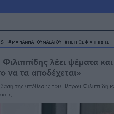
μία
Πολιτική
Τράπεζες
S:
ΜΑΡΙΑΝΝΑ ΤΟΥΜΑΣΑΤΟΥ
ΠΕΤΡΟΣ ΦΙΛΙΠΠΙΔΗΣ
Επιδοτήσεις
le
Αθλητικά
Φιλιππίδης λέει ψέματα και
ΕΣΠΑ
το να τα αποδέχεται»
α
Καιρός
κβαση της υπόθεσης του Πέτρου Φιλιππίδη κ
υσες.