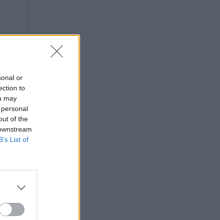
«ενόχληση» με τους πολίτες
για τα Τέμπη- «Αυτή η χώρα
είχε και άλλα δυστυχήματα»
ΠΙΣΤΗ
16:09
Μήτηρ του Ιησού: Προσευχή
στην Παναγία για τις δύσκολες
στιγμές
sonal or
ection to
ΥΓΕΙΑ
15:42
ou may
Συναγερμός στις ευρωπαϊκές
 personal
αγορές: Ανακαλούνται
out of the
πεπόνια και σταφύλια με
 downstream
φυτοφάρμακα
B’s List of
GOSSIP
15:12
Νεφέλη Μεγκ: Το βίντεο για τη
Σίσσυ Χρηστίδου έφερε
αντιδράσεις – «Είμαστε ok με
τα ενέσιμα;»
ΕΛΛΑΔΑ
14:46