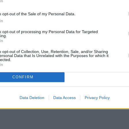
ώθηκε λόγω αμφιβολιών. Εγώ δεν έχω προσωπικό
In
ους κακοποιητές. Ακόμα και αν τον αθώωναν, εγώ
o opt-out of the Sale of my Personal Data.
In
to opt-out of processing my Personal Data for Targeted
σε για τον Πέτρο Φιλιππίδη
ing.
In
ισχυρίζεται ότι οι κοπέλες αποφάσισαν να
o opt-out of Collection, Use, Retention, Sale, and/or Sharing
ersonal Data that Is Unrelated with the Purposes for which it
. Εμείς τα ακούγαμε χρόνια αυτά που
lected.
In
 αμφισβητείται η αλήθεια των κοριτσιών είναι ένας
CONFIRM
Data Deletion
Data Access
Privacy Policy