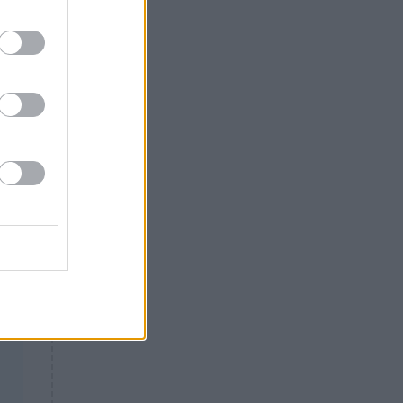
Θλίψη: Έφυγε από τη ζωή
γνωστός Έλληνας ηθοποιός