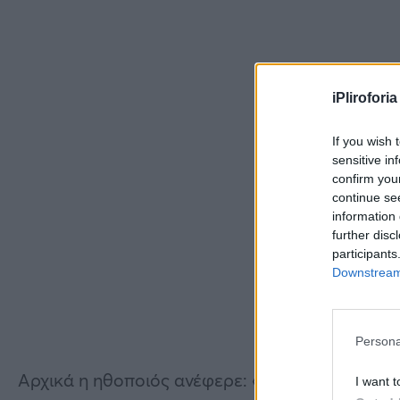
iPliroforia
If you wish 
sensitive in
confirm you
continue se
information 
further disc
participants
Downstream 
Persona
Αρχικά η ηθοποιός ανέφερε: «Δεν αναιρούμε τι
I want t