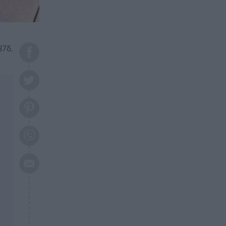
το 2026: Πότε θα έρθει η
μεγάλη αλλαγή
ΕΠΙΚΑΙΡΟΤΗΤΑ
20:45
Τραγωδία στη Λάρισα: Νεκρός
37δ.
50χρονος με αδιανόητο τρόπο
ΥΓΕΙΑ
20:20
Ελάχιστοι τη γνωρίζουν: Η
βιταμίνη που καταπολεμά
κατάθλιψη, κούραση, κόπωση
ΕΠΙΚΑΙΡΟΤΗΤΑ
19:50
ΕΚΤΑΚΤΟ: Σεισμός τώρα στην
Αττική
ΕΠΙΚΑΙΡΟΤΗΤΑ
19:20
«Συναγερμός» τώρα στη
Γλυφάδα
ΕΠΙΚΑΙΡΟΤΗΤΑ
18:45
Θλίψη: Πέθανε πολύτεκνη