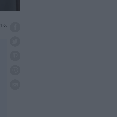
το 2026: Πότε θα έρθει η
μεγάλη αλλαγή
ΕΠΙΚΑΙΡΟΤΗΤΑ
20:45
Τραγωδία στη Λάρισα: Νεκρός
11δ.
50χρονος με αδιανόητο τρόπο
ΥΓΕΙΑ
20:20
Ελάχιστοι τη γνωρίζουν: Η
βιταμίνη που καταπολεμά
κατάθλιψη, κούραση, κόπωση
ΕΠΙΚΑΙΡΟΤΗΤΑ
19:50
ΕΚΤΑΚΤΟ: Σεισμός τώρα στην
Αττική
ΕΠΙΚΑΙΡΟΤΗΤΑ
19:20
«Συναγερμός» τώρα στη
Γλυφάδα
ΕΠΙΚΑΙΡΟΤΗΤΑ
18:45
Θλίψη: Πέθανε πολύτεκνη