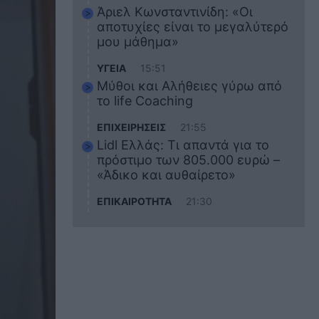
Άριελ Κωνσταντινίδη: «Οι
αποτυχίες είναι το μεγαλύτερό
μου μάθημα»
ΥΓΕΙΑ
15:51
Μύθοι και Αλήθειες γύρω από
το life Coaching
ΕΠΙΧΕΙΡΗΣΕΙΣ
21:55
Lidl Ελλάς: Τι απαντά για το
πρόστιμο των 805.000 ευρώ –
«Άδικο και αυθαίρετο»
ΕΠΙΚΑΙΡΟΤΗΤΑ
21:30
Στο εκπαιδευτικό του ταξίδι
σκοτώθηκε ο 20χρονος
ναυτικός του Blue Star Chios –
Πώς έγινε το τραγικό
δυστύχημα
ΖΩΔΙΑ
21:10
Αυτά τα 3 ζώδια θα πετύχουν