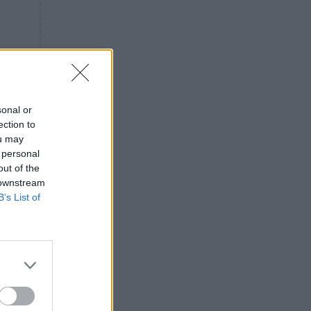
«ενόχληση» με τους πολίτες
για τα Τέμπη- «Αυτή η χώρα
είχε και άλλα δυστυχήματα»
ΠΙΣΤΗ
16:09
Μήτηρ του Ιησού: Προσευχή
στην Παναγία για τις δύσκολες
στιγμές
sonal or
ection to
ΥΓΕΙΑ
15:42
ou may
Συναγερμός στις ευρωπαϊκές
 personal
αγορές: Ανακαλούνται
out of the
πεπόνια και σταφύλια με
 downstream
φυτοφάρμακα
B’s List of
GOSSIP
15:12
Νεφέλη Μεγκ: Το βίντεο για τη
Σίσσυ Χρηστίδου έφερε
αντιδράσεις – «Είμαστε ok με
τα ενέσιμα;»
ΕΛΛΑΔΑ
14:46