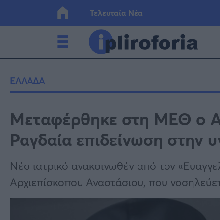
Τελευταία Νέα
Ελλάδα
Οικονο
ΕΛΛΑΔΑ
Κόσμος
Lifesty
Μεταφέρθηκε στη ΜΕΘ ο Α
Ραγδαία επιδείνωση στην υ
Υγεία
Γυναίκ
Νέο ιατρικό ανακοινωθέν από τον «Ευαγγελ
Αρχιεπίσκοπου Αναστάσιου, που νοσηλεύε