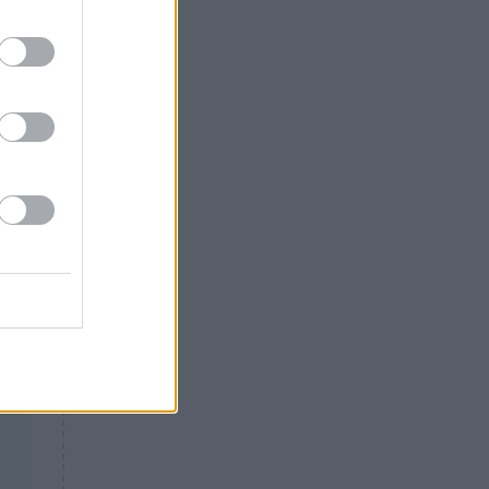
Θλίψη: Έφυγε από τη ζωή
γνωστός Έλληνας ηθοποιός