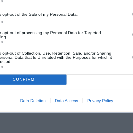
In
ίασε η κατάσταση της υγείας του Αρχιεπισκόπου
o opt-out of the Sale of my Personal Data.
κετές ημέρες στο Νοσοκομείο “Ευαγγελισμός”.
In
to opt-out of processing my Personal Data for Targeted
δωσε νέο ιατρικό ανακοινωθέν το πρωί της
ing.
In
Αρχιεπίσκοπος Αλβανίας μεταφέρθηκε στη ΜΕΘ,
o opt-out of Collection, Use, Retention, Sale, and/or Sharing
ersonal Data that Is Unrelated with the Purposes for which it
lected.
In
CONFIRM
Data Deletion
Data Access
Privacy Policy