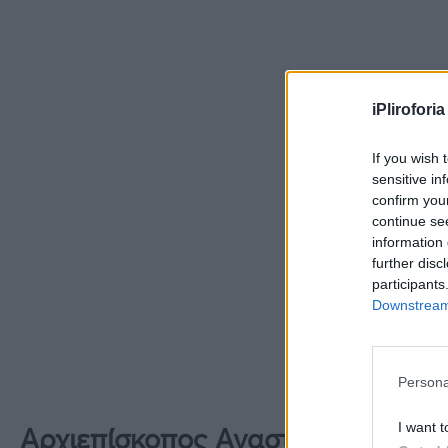
iPliroforia
If you wish 
sensitive in
confirm you
continue se
information 
further disc
participants
Downstream 
Persona
I want t
Αρχιεπίσκοπος Αναστάσιος: Το ια