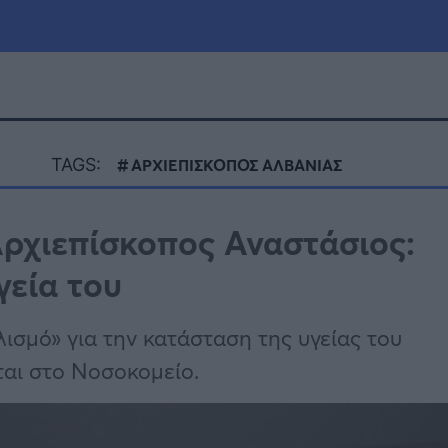
μία
Πολιτική
Τράπεζες
TAGS:
ΑΡΧΙΕΠΙΣΚΟΠΟΣ ΑΛΒΑΝΙΑΣ
Επιδοτήσεις
le
Αθλητικά
ρχιεπίσκοπος Αναστάσιος:
ΕΣΠΑ
γεία του
α
Καιρός
ισμό» για την κατάσταση της υγείας του
ται στο Νοσοκομείο.