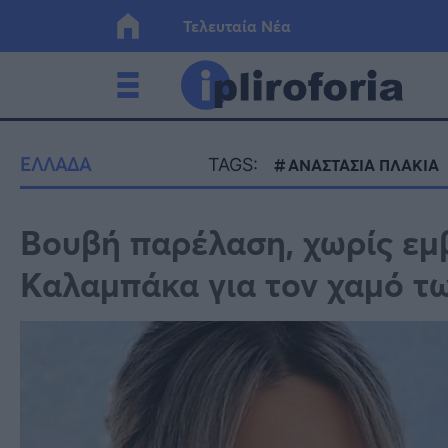
Τελευταία Νέα
Ελλάδα
Οικονο
ΕΛΛΑΔΑ
TAGS:
ΑΝΑΣΤΑΣΙΑ ΠΛΑΚΙΑ
Κόσμος
Lifesty
Βουβή παρέλαση, χωρίς εμ
Καλαμπάκα για τον χαμό τω
Υγεία
Γυναίκ