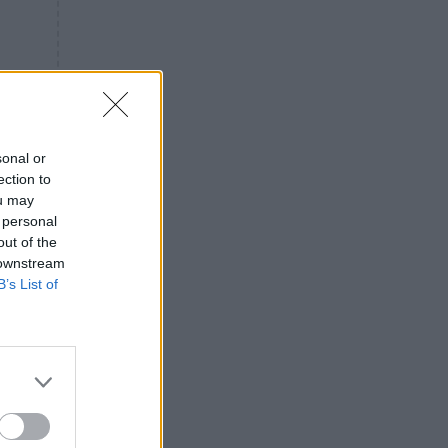
«ενόχληση» με τους πολίτες
για τα Τέμπη- «Αυτή η χώρα
είχε και άλλα δυστυχήματα»
ΠΙΣΤΗ
16:09
Μήτηρ του Ιησού: Προσευχή
στην Παναγία για τις δύσκολες
στιγμές
sonal or
ection to
ΥΓΕΙΑ
15:42
ou may
Συναγερμός στις ευρωπαϊκές
 personal
αγορές: Ανακαλούνται
out of the
πεπόνια και σταφύλια με
 downstream
φυτοφάρμακα
B’s List of
GOSSIP
15:12
Νεφέλη Μεγκ: Το βίντεο για τη
Σίσσυ Χρηστίδου έφερε
αντιδράσεις – «Είμαστε ok με
τα ενέσιμα;»
ΕΛΛΑΔΑ
14:46