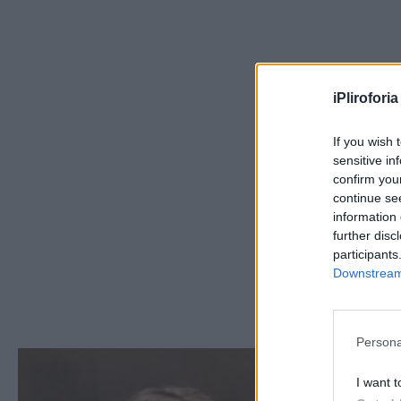
iPliroforia
If you wish 
sensitive in
confirm you
continue se
information 
further disc
participants
Downstream 
Persona
I want t