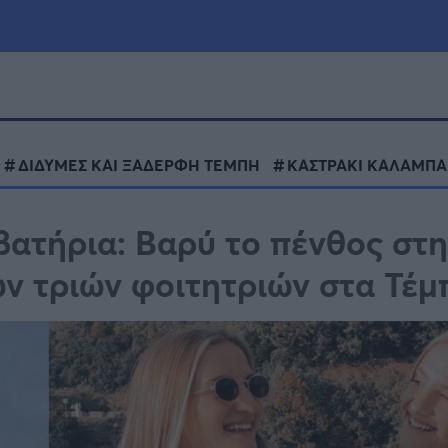
μία
Πολιτική
Τράπεζες
ΔΙΔΥΜΕΣ ΚΑΙ ΞΑΔΕΡΦΗ ΤΕΜΠΗ
ΚΑΣΤΡΑΚΙ ΚΑΛΑΜΠ
Επιδοτήσεις
le
Αθλητικά
βατήρια: Βαρύ το πένθος στη
ΕΣΠΑ
ν τριών φοιτητριών στα Τέμ
α
Καιρός