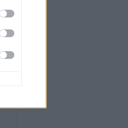
Θλίψη: Έφυγε από τη ζωή
γνωστός Έλληνας ηθοποιός