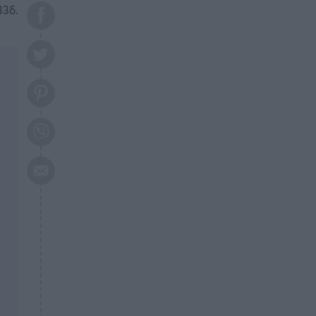
το 2026: Πότε θα έρθει η
33δ.
μεγάλη αλλαγή
ΕΠΙΚΑΙΡΟΤΗΤΑ
20:45
Τραγωδία στη Λάρισα: Νεκρός
50χρονος με αδιανόητο τρόπο
ΥΓΕΙΑ
20:20
Ελάχιστοι τη γνωρίζουν: Η
βιταμίνη που καταπολεμά
κατάθλιψη, κούραση, κόπωση
ΕΠΙΚΑΙΡΟΤΗΤΑ
19:50
ΕΚΤΑΚΤΟ: Σεισμός τώρα στην
Αττική
ΕΠΙΚΑΙΡΟΤΗΤΑ
19:20
«Συναγερμός» τώρα στη
Γλυφάδα
ΕΠΙΚΑΙΡΟΤΗΤΑ
18:45
Θλίψη: Πέθανε πολύτεκνη