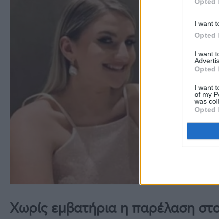
Opted 
I want t
Opted 
I want 
Advertis
Opted 
I want t
of my P
was col
Opted 
Χωρίς εμβατήρια η παρέλαση στ