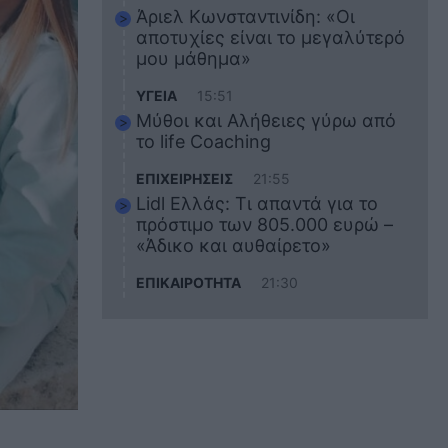
Άριελ Κωνσταντινίδη: «Οι
αποτυχίες είναι το μεγαλύτερό
μου μάθημα»
ΥΓΕΙΑ
15:51
Μύθοι και Αλήθειες γύρω από
το life Coaching
ΕΠΙΧΕΙΡΗΣΕΙΣ
21:55
Lidl Ελλάς: Τι απαντά για το
πρόστιμο των 805.000 ευρώ –
«Άδικο και αυθαίρετο»
ΕΠΙΚΑΙΡΟΤΗΤΑ
21:30
Στο εκπαιδευτικό του ταξίδι
σκοτώθηκε ο 20χρονος
ναυτικός του Blue Star Chios –
Πώς έγινε το τραγικό
δυστύχημα
ΖΩΔΙΑ
21:10
Αυτά τα 3 ζώδια θα πετύχουν