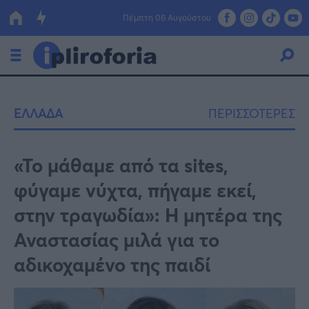
Πέμπτη 06 Αυγούστου
Ελλάδα
ΕΛΛΑΔΑ
ΠΕΡΙΣΣΟΤΕΡΕΣ
Οικονομία
Πολιτική
«Το μάθαμε από τα sites,
φύγαμε νύχτα, πήγαμε εκεί,
Τράπεζες
στην τραγωδία»: Η μητέρα της
Επιδοτήσεις
Κόσμος
Αναστασίας μιλά για το
Lifestyle
ΕΣΠΑ
αδικοχαμένο της παιδί
Αθλητικά