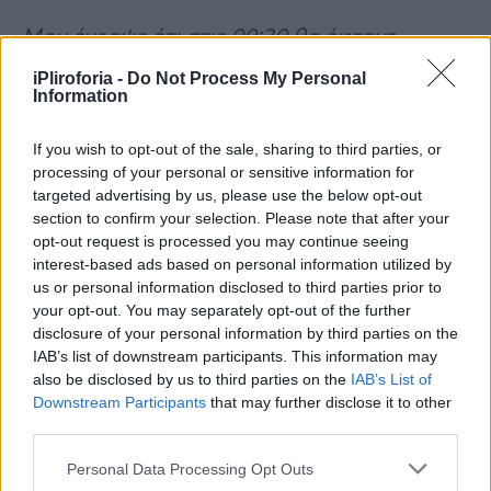
Μου έγραψε ότι στις 00:30 θα έφτανε
Θεσσαλονίκη.
iPliroforia -
Do Not Process My Personal
Information
Ταυτοποιήθηκαν οι σοροί των
If you wish to opt-out of the sale, sharing to third parties, or
τριών κοριτσιών
processing of your personal or sensitive information for
targeted advertising by us, please use the below opt-out
Οι γονείς των τριών κοριτσιών
section to confirm your selection. Please note that after your
opt-out request is processed you may continue seeing
ειδοποιήθηκαν νωρίς χθες το πρωί να
interest-based ads based on personal information utilized by
μεταβούν στη Λάρισα.
us or personal information disclosed to third parties prior to
your opt-out. You may separately opt-out of the further
disclosure of your personal information by third parties on the
IAB’s list of downstream participants. This information may
also be disclosed by us to third parties on the
IAB’s List of
Downstream Participants
that may further disclose it to other
third parties.
Personal Data Processing Opt Outs