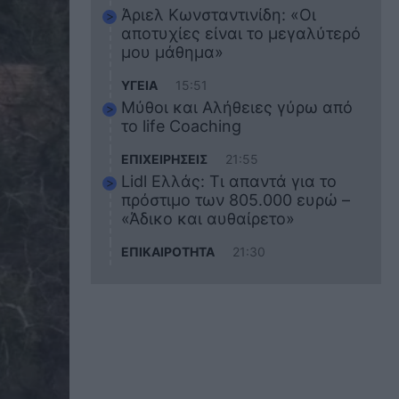
Άριελ Κωνσταντινίδη: «Οι
αποτυχίες είναι το μεγαλύτερό
μου μάθημα»
ΥΓΕΙΑ
15:51
Μύθοι και Αλήθειες γύρω από
το life Coaching
ΕΠΙΧΕΙΡΗΣΕΙΣ
21:55
Lidl Ελλάς: Τι απαντά για το
πρόστιμο των 805.000 ευρώ –
«Άδικο και αυθαίρετο»
ΕΠΙΚΑΙΡΟΤΗΤΑ
21:30
Στο εκπαιδευτικό του ταξίδι
σκοτώθηκε ο 20χρονος
ναυτικός του Blue Star Chios –
Πώς έγινε το τραγικό
δυστύχημα
ΖΩΔΙΑ
21:10
Αυτά τα 3 ζώδια θα πετύχουν