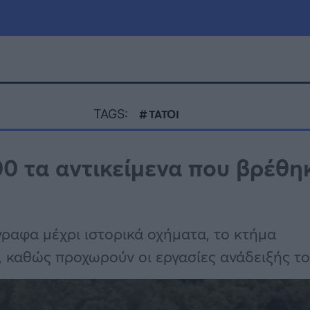
μία
Πολιτική
Τράπεζες
TAGS:
ΤΑΤΟΙ
Επιδοτήσεις
le
Αθλητικά
00 τα αντικείμενα που βρέθη
ΕΣΠΑ
α
Καιρός
γραφα μέχρι ιστορικά οχήματα, το κτήμα
, καθώς προχωρούν οι εργασίες ανάδειξής τ