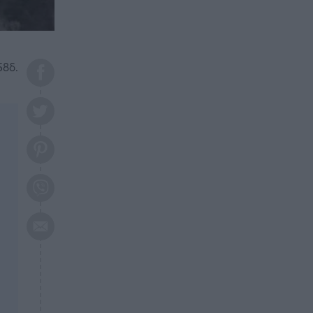
το 2026: Πότε θα έρθει η
μεγάλη αλλαγή
ΕΠΙΚΑΙΡΟΤΗΤΑ
20:45
Τραγωδία στη Λάρισα: Νεκρός
58δ.
50χρονος με αδιανόητο τρόπο
ΥΓΕΙΑ
20:20
Ελάχιστοι τη γνωρίζουν: Η
βιταμίνη που καταπολεμά
κατάθλιψη, κούραση, κόπωση
ΕΠΙΚΑΙΡΟΤΗΤΑ
19:50
ΕΚΤΑΚΤΟ: Σεισμός τώρα στην
Αττική
ΕΠΙΚΑΙΡΟΤΗΤΑ
19:20
«Συναγερμός» τώρα στη
Γλυφάδα
ΕΠΙΚΑΙΡΟΤΗΤΑ
18:45
Θλίψη: Πέθανε πολύτεκνη