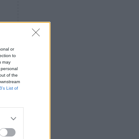
«ενόχληση» με τους πολίτες
για τα Τέμπη- «Αυτή η χώρα
είχε και άλλα δυστυχήματα»
ΠΙΣΤΗ
16:09
Μήτηρ του Ιησού: Προσευχή
στην Παναγία για τις δύσκολες
στιγμές
sonal or
ection to
ΥΓΕΙΑ
15:42
ou may
Συναγερμός στις ευρωπαϊκές
 personal
αγορές: Ανακαλούνται
out of the
πεπόνια και σταφύλια με
 downstream
φυτοφάρμακα
B’s List of
GOSSIP
15:12
Νεφέλη Μεγκ: Το βίντεο για τη
Σίσσυ Χρηστίδου έφερε
αντιδράσεις – «Είμαστε ok με
τα ενέσιμα;»
ΕΛΛΑΔΑ
14:46