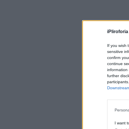
iPliroforia
If you wish 
sensitive in
confirm you
continue se
information 
further disc
participants
Downstream 
Persona
I want t