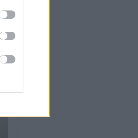
,
Θλίψη: Έφυγε από τη ζωή
γνωστός Έλληνας ηθοποιός