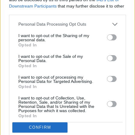
Downstream Participants
that may further disclose it to other
third parties.
Personal Data Processing Opt Outs
I want to opt-out of the Sharing of my
personal data.
Opted In
I want to opt-out of the Sale of my
Personal Data.
Παράλληλα, ανακοινώθηκε ότι όλα τα ζώα
Opted In
του Δημοτικού Καταφυγίου έχουν ήδη
I want to opt-out of processing my
Personal Data for Targeted Advertising.
μεταφερθεί στο γήπεδο ποδοσφαίρου
Opted In
«Τσαλίκη-Παπίλα», με τη βοήθεια εθελοντών.
I want to opt-out of Collection, Use,
Ο Δήμος καλεί όσους εθελοντές φιλοξενούν
Retention, Sale, and/or Sharing of my
Personal Data that Is Unrelated with the
ζώα από το καταφύγιο, να τα μεταφέρουν
Purposes for which it was collected.
Opted In
επίσης στο ίδιο σημείο, για λόγους
ασφάλειας και οργάνωσης.
CONFIRM