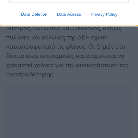
Τέλος λόγω της φωτιάς, χωρίς ρεύμα έχουν
Data Deletion
Data Access
Privacy Policy
μείνει μέχρι στιγμής τα χωριά Πούρνος,
Μίστρος, Βατώντας και Θεολόγος, καθώς
πυλώνες και κολώνες της ΔΕΗ έχουν
καταστραφεί από τις φλόγες. Οι ζημιές στο
δίκτυο είναι εκτεταμένες και αναμένεται να
χρειαστεί χρόνος για την αποκατάσταση της
ηλεκτροδότησης.