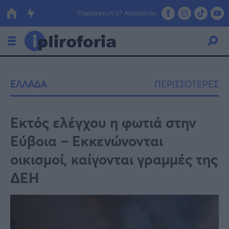
Παρασκευή 07 Αυγούστου
Ελλάδα
ΕΛΛΑΔΑ
ΠΕΡΙΣΣΟΤΕΡΕΣ
Οικονομία
Πολιτική
Εκτός ελέγχου η φωτιά στην
Εύβοια – Εκκενώνονται
Τράπεζες
οικισμοί, καίγονται γραμμές της
Επιδοτήσεις
Κόσμος
ΔΕΗ
Lifestyle
ΕΣΠΑ
Αθλητικά