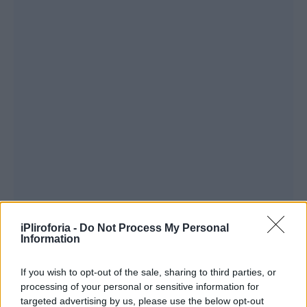
iPliroforia -
Do Not Process My Personal
Information
Συνεντεύξεις 18/11/2025
If you wish to opt-out of the sale, sharing to third parties, or
Δήμητρα Δερζέκου: «Λέω τη δική μου
processing of your personal or sensitive information for
αλήθεια»
targeted advertising by us, please use the below opt-out