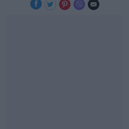
Viral
Κουζίνα
Ζώδια
Pet
Πίστη