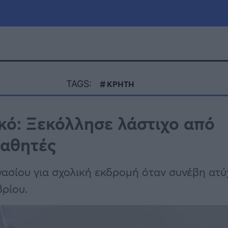
μία
Πολιτική
Τράπεζες
TAGS:
ΚΡΗΤΗ
Επιδοτήσεις
le
Αθλητικά
κό: Ξεκόλλησε λάστιχο από
ΕΣΠΑ
μαθητές
α
Καιρός
ασίου για σχολική εκδρομή όταν συνέβη ατ
ρίου.