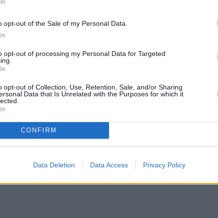
τους κόμβους Κολυμβαρίου και Ταυρωνίτη, χωρίς 
In
o opt-out of the Sale of my Personal Data.
In
υματισμοί
to opt-out of processing my Personal Data for Targeted
ing.
In
χήματος και κατάφερε να σταματήσει στην άκρη τ
o opt-out of Collection, Use, Retention, Sale, and/or Sharing
ersonal Data that Is Unrelated with the Purposes for which it
lected.
 απολαύσουν την εκδρομή τους και ευτυχώς δεν
In
CONFIRM
Data Deletion
Data Access
Privacy Policy