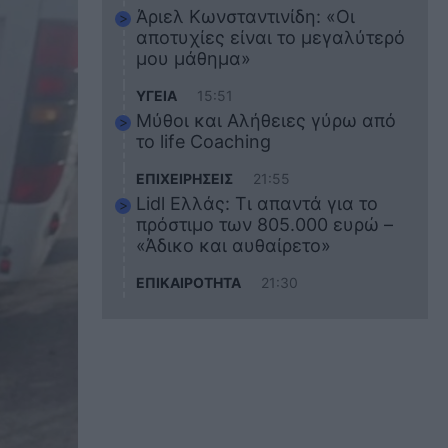
Άριελ Κωνσταντινίδη: «Οι
αποτυχίες είναι το μεγαλύτερό
μου μάθημα»
ΥΓΕΙΑ
15:51
Μύθοι και Αλήθειες γύρω από
το life Coaching
ΕΠΙΧΕΙΡΗΣΕΙΣ
21:55
Lidl Ελλάς: Τι απαντά για το
πρόστιμο των 805.000 ευρώ –
«Άδικο και αυθαίρετο»
ΕΠΙΚΑΙΡΟΤΗΤΑ
21:30
Στο εκπαιδευτικό του ταξίδι
σκοτώθηκε ο 20χρονος
ναυτικός του Blue Star Chios –
Πώς έγινε το τραγικό
δυστύχημα
ΖΩΔΙΑ
21:10
Αυτά τα 3 ζώδια θα πετύχουν