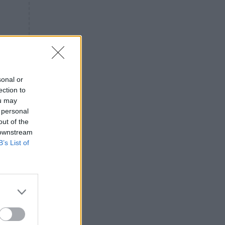
«ενόχληση» με τους πολίτες
για τα Τέμπη- «Αυτή η χώρα
είχε και άλλα δυστυχήματα»
ΠΙΣΤΗ
16:09
Μήτηρ του Ιησού: Προσευχή
στην Παναγία για τις δύσκολες
στιγμές
sonal or
ection to
ΥΓΕΙΑ
15:42
ou may
Συναγερμός στις ευρωπαϊκές
 personal
αγορές: Ανακαλούνται
out of the
πεπόνια και σταφύλια με
 downstream
φυτοφάρμακα
B’s List of
GOSSIP
15:12
Νεφέλη Μεγκ: Το βίντεο για τη
Σίσσυ Χρηστίδου έφερε
αντιδράσεις – «Είμαστε ok με
τα ενέσιμα;»
νώ
ΕΛΛΑΔΑ
14:46