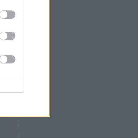
να
Θλίψη: Έφυγε από τη ζωή
γνωστός Έλληνας ηθοποιός
ου