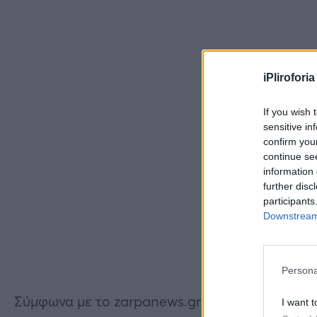
iPliroforia
If you wish 
sensitive in
confirm you
continue se
information 
further disc
participants
Downstream 
Persona
Σύμφωνα με το zarpanews.gr ενα από τα λάστι
I want t