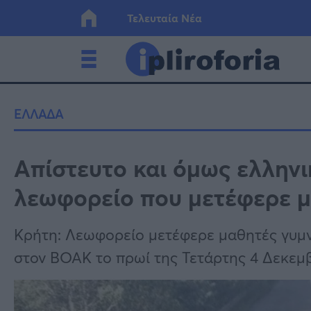
Τελευταία Νέα
Ελλάδα
Οικονο
ΕΛΛΑΔΑ
Κόσμος
Lifesty
Απίστευτο και όμως ελληνι
λεωφορείο που μετέφερε 
Υγεία
Γυναίκ
Κρήτη: Λεωφορείο μετέφερε μαθητές γυμν
στον ΒΟΑΚ το πρωί της Τετάρτης 4 Δεκεμβ