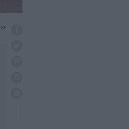
το 2026: Πότε θα έρθει η
μεγάλη αλλαγή
ΕΠΙΚΑΙΡΟΤΗΤΑ
20:45
Τραγωδία στη Λάρισα: Νεκρός
 8δ.
50χρονος με αδιανόητο τρόπο
ΥΓΕΙΑ
20:20
Ελάχιστοι τη γνωρίζουν: Η
βιταμίνη που καταπολεμά
κατάθλιψη, κούραση, κόπωση
ΕΠΙΚΑΙΡΟΤΗΤΑ
19:50
ΕΚΤΑΚΤΟ: Σεισμός τώρα στην
Αττική
ΕΠΙΚΑΙΡΟΤΗΤΑ
19:20
«Συναγερμός» τώρα στη
Γλυφάδα
ΕΠΙΚΑΙΡΟΤΗΤΑ
18:45
Θλίψη: Πέθανε πολύτεκνη