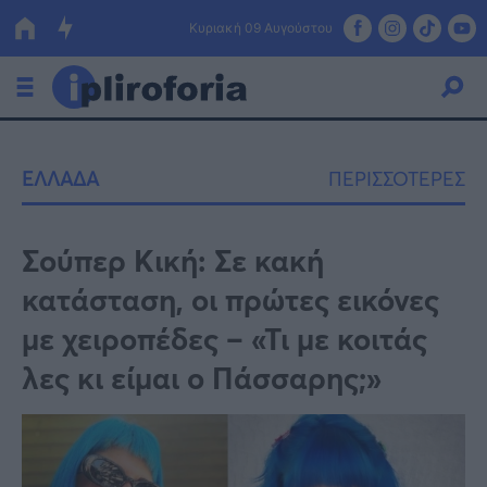
Κυριακή 09 Αυγούστου
Ελλάδα
ΕΛΛΑΔΑ
ΠΕΡΙΣΣΟΤΕΡΕΣ
Οικονομία
Πολιτική
Σούπερ Κική: Σε κακή
κατάσταση, οι πρώτες εικόνες
Τράπεζες
με χειροπέδες – «Τι με κοιτάς
Επιδοτήσεις
Κόσμος
λες κι είμαι ο Πάσσαρης;»
Lifestyle
ΕΣΠΑ
Αθλητικά