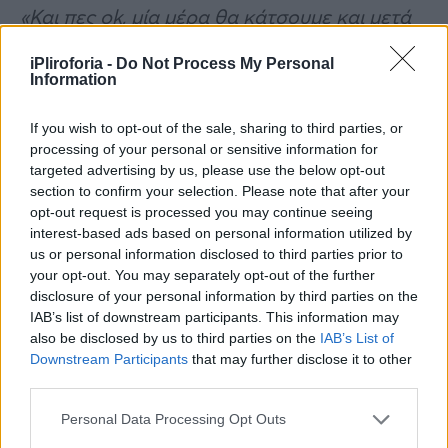
«Και πες ok, μία μέρα θα κάτσουμε και μετά
θα βγούμε! Όμως, την ψυχική μας κατάσταση
iPliroforia -
Do Not Process My Personal
την σκέφτηκε κάποιος; Το ότι αύριο θα τον
Information
αφήσουν ελεύθερο και αυτόν και θα έρθει να
If you wish to opt-out of the sale, sharing to third parties, or
μας βρει και αυτή τη φορά πιο φορτωμένος
processing of your personal or sensitive information for
από ποτέ! Τότε τι θα κάνει ο Εισαγγελέας; Αν
targeted advertising by us, please use the below opt-out
section to confirm your selection. Please note that after your
αυτός σκοτώσει κάποια οι εισαγγελείς τι θα
opt-out request is processed you may continue seeing
έχουν να πουν μετά; Είναι αλκοολικός, είναι
interest-based ads based on personal information utilized by
από την επήρεια, όλα καλά! Εγώ μετά από
us or personal information disclosed to third parties prior to
your opt-out. You may separately opt-out of the further
τόσα χρόνια να ξανακοιμηθώ στα κρατητήρια
disclosure of your personal information by third parties on the
γιατί δεν υπάρχει δικαιοσύνη;;;».
IAB’s list of downstream participants. This information may
also be disclosed by us to third parties on the
IAB’s List of
Downstream Participants
that may further disclose it to other
third parties.
Personal Data Processing Opt Outs