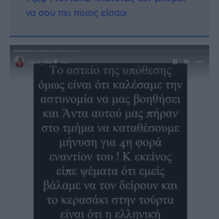
να σου πει ποιος είσαι»