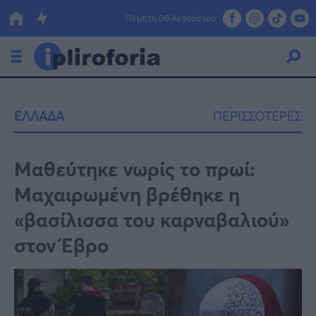
Πέμπτη 06 Αυγούστου
Ελλάδα
ΕΛΛΑΔΑ
ΠΕΡΙΣΣΟΤΕΡΕΣ
Οικονομία
Πολιτική
Μαθεύτηκε νωρίς το πρωί:
Μαχαιρωμένη βρέθηκε η
Τράπεζες
«βασίλισσα του καρναβαλιού»
Επιδοτήσεις
Κόσμος
στον Έβρο
Lifestyle
ΕΣΠΑ
Αθλητικά