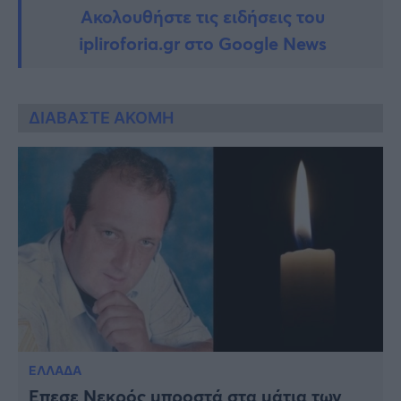
Ακολουθήστε τις ειδήσεις του
ipliroforia.gr στο Google News
ΔΙΑΒΑΣΤΕ ΑΚΟΜΗ
ΕΛΛΑΔΑ
Έπεσε Νεκρός μπροστά στα μάτια των