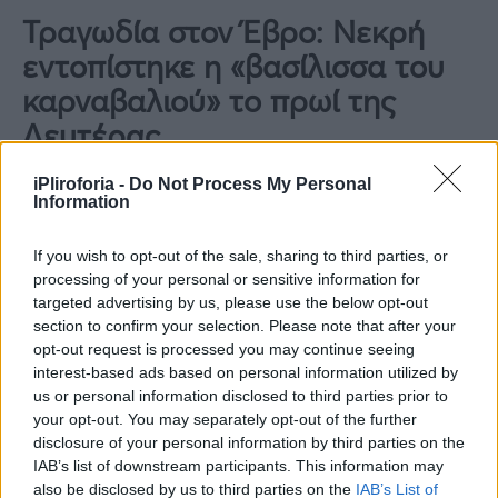
Τραγωδία στον Έβρο: Νεκρή
εντοπίστηκε η «βασίλισσα του
καρναβαλιού» το πρωί της
Δευτέρας
Επιτόπου έφτασαν υψηλόβαθμα στελέχη και
iPliroforia -
Do Not Process My Personal
Information
της Αστυνομικής Διεύθυνσης
Αλεξανδρούπολης, αλλά και ο ιατροδικαστής
If you wish to opt-out of the sale, sharing to third parties, or
processing of your personal or sensitive information for
Παύλος Παυλίδης, που έκανε μία πρώτη
targeted advertising by us, please use the below opt-out
εκτίμηση εξετάζοντας το άψυχο κορμί της
section to confirm your selection. Please note that after your
κοπέλας.
opt-out request is processed you may continue seeing
interest-based ads based on personal information utilized by
us or personal information disclosed to third parties prior to
Στην συνέχεια θα γίνει νεκροψία-νεκροτομή
your opt-out. You may separately opt-out of the further
στο Πανεπιστημιακό Νοσοκομείο
disclosure of your personal information by third parties on the
IAB’s list of downstream participants. This information may
Αλεξανδρούπολης, για να διαπιστωθούν τα
also be disclosed by us to third parties on the
IAB’s List of