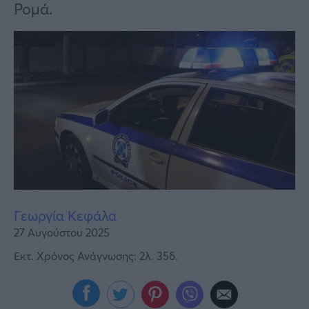
Υγεία
Ρομά.
Γυναίκα
Καιρός
Γεωργία Κεφάλα
27 Αυγούστου 2025
Εκτ. Χρόνος Ανάγνωσης: 2λ. 35δ.