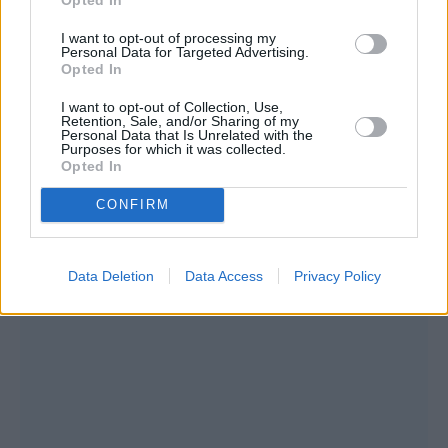
Συνεντεύξεις 18/11/2025
I want to opt-out of processing my
Personal Data for Targeted Advertising.
Τζεφ Μοντάνα: «Κανένας δεν μπορεί
Opted In
να σου πει ποιος είσαι»
I want to opt-out of Collection, Use,
Retention, Sale, and/or Sharing of my
Personal Data that Is Unrelated with the
Purposes for which it was collected.
Opted In
CONFIRM
Data Deletion
Data Access
Privacy Policy