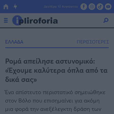
Δευτέρα 10 Αυγούστου
Ελλάδα
ΕΛΛΑΔΑ
ΠΕΡΙΣΣΟΤΕΡΕΣ
Οικονομία
Πολιτική
Ρομά απείλησε αστυνομικό:
«Έχουμε καλύτερα όπλα από τα
Τράπεζες
δικά σας»
Επιδοτήσεις
Κόσμος
Ένα απίστευτο περιστατικό σημειώθηκε
Lifestyle
ΕΣΠΑ
στον Βόλο που επισημαίνει για ακόμη
Αθλητικά
μια φορά την ανεξέλεγκτη δράση των