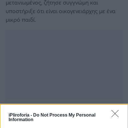
μετανιωμένος, ζήτησε συγγνώμη και
υποστήριξε ότι είναι οικογενειάρχης με ένα
μικρό παιδί.
iPliroforia -
Do Not Process My Personal
Information