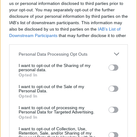
Συνεντεύξεις 18/11/2025
us or personal information disclosed to third parties prior to
your opt-out. You may separately opt-out of the further
Δήμητρα Δερζέκου: «Λέω τη δική μου
disclosure of your personal information by third parties on the
αλήθεια»
IAB’s list of downstream participants. This information may
also be disclosed by us to third parties on the
IAB’s List of
Downstream Participants
that may further disclose it to other
third parties.
Συνεντεύξεις 18/11/2025
Personal Data Processing Opt Outs
Τζεφ Μοντάνα: «Κανένας δεν μπορεί
I want to opt-out of the Sharing of my
να σου πει ποιος είσαι»
personal data.
Opted In
I want to opt-out of the Sale of my
Personal Data.
Opted In
I want to opt-out of processing my
Personal Data for Targeted Advertising.
Opted In
I want to opt-out of Collection, Use,
Retention, Sale, and/or Sharing of my