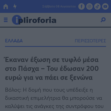
Σάββατο 08 Αυγούστου
Ελλάδα
ΕΛΛΑΔΑ
ΠΕΡΙΣΣΟΤΕΡΕΣ
Οικονομία
Πολιτική
Έκαναν έξωση σε τυφλό μέσα
στο Πάσχα – Του έδωσαν 200
Τράπεζες
ευpώ για να πάει σε ξενώνα
Επιδοτήσεις
Κόσμος
Βόλος: Η δομή που τους υπέδειξε η
Lifestyle
ΕΣΠΑ
δικαστική επιμελήτρια θα μπορούσε να
Αθλητικά
καλύψει τις ανάγκες της συντρόφου του