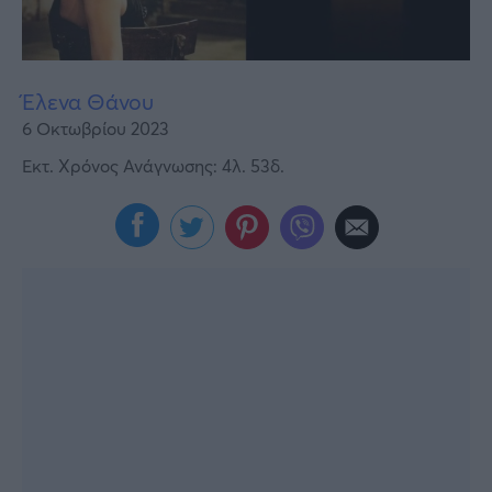
Υγεία
Γυναίκα
Έλενα Θάνου
Καιρός
6 Οκτωβρίου 2023
Εκτ. Χρόνος Ανάγνωσης: 4λ. 53δ.