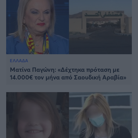
ΕΛΛΑΔΑ
Ματίνα Παγώνη: «Δέχτηκα πρόταση με
14.000€ τον μήνα από Σαουδική Αραβία»