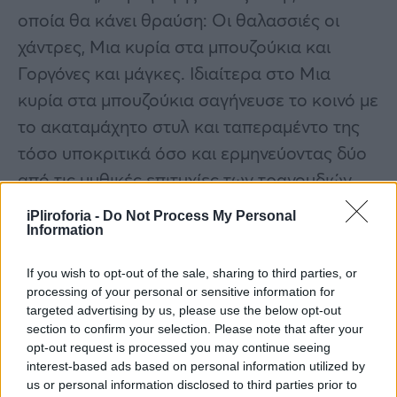
οποία θα κάνει θραύση: Οι θαλασσιές οι
χάντρες, Μια κυρία στα μπουζούκια και
Γοργόνες και μάγκες. Ιδιαίτερα στο Μια
κυρία στα μπουζούκια σαγήνευσε το κοινό με
το ακαταμάχητο στυλ και ταπεραμέντο της
τόσο υποκριτικά όσο και ερμηνεύοντας δύο
από τις μυθικές επιτυχίες των τραγουδιών
του ελληνικού κινηματογράφου, το «Είμαι
iPliroforia -
Do Not Process My Personal
γυναίκα του γλεντιού» και το «Του αγοριού
Information
απέναντι».
If you wish to opt-out of the sale, sharing to third parties, or
processing of your personal or sensitive information for
targeted advertising by us, please use the below opt-out
section to confirm your selection. Please note that after your
opt-out request is processed you may continue seeing
interest-based ads based on personal information utilized by
us or personal information disclosed to third parties prior to