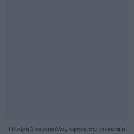
Viral
Κουζίνα
Ζώδια
Pet
Πίστη
Η Μαίρη Χρονοπούλου άφησε την τελευταία