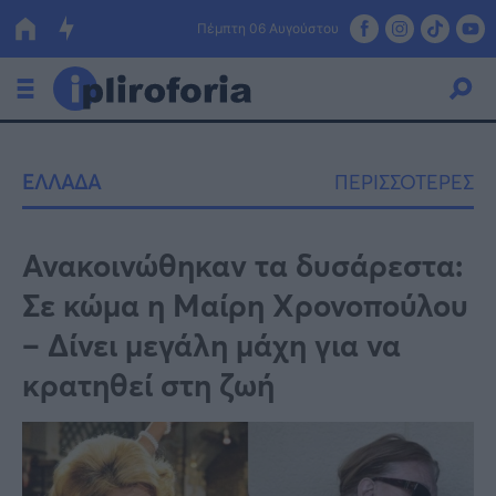
Πέμπτη 06 Αυγούστου
Ελλάδα
ΕΛΛΑΔΑ
ΠΕΡΙΣΣΟΤΕΡΕΣ
Οικονομία
Πολιτική
Ανακοινώθηκαν τα δυσάρεστα:
Σε κώμα η Μαίρη Χρονοπούλου
Τράπεζες
– Δίνει μεγάλη μάχη για να
Επιδοτήσεις
Κόσμος
κρατηθεί στη ζωή
Lifestyle
ΕΣΠΑ
Αθλητικά