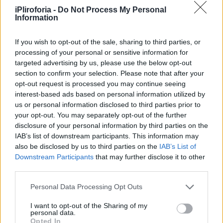
παρόν, αλλά ας κάνουμε λίγο υπομονή, εκτός
iPliroforia -
Do Not Process My Personal
Information
από τα δημοσιεύματα τα οποία είδατε.
Περιμένουμε να μας πουν οι γιατροί αν τα
If you wish to opt-out of the sale, sharing to third parties, or
πράγματα πάνε καλύτερα ή χειρότερα. Προς
processing of your personal or sensitive information for
targeted advertising by us, please use the below opt-out
το παρόν είναι σε στάσιμη κατάσταση,
section to confirm your selection. Please note that after your
διασωληνωμένη και η γυναίκα δίνει την
opt-out request is processed you may continue seeing
interest-based ads based on personal information utilized by
μεγάλη μάχη της ζωή της, για να κρατηθεί
us or personal information disclosed to third parties prior to
στη ζωή. Είμαι πάρα πολύ στεναχωρημένος
your opt-out. You may separately opt-out of the further
disclosure of your personal information by third parties on the
και καταρρακωμένος από όλη την ημέρα στο
IAB’s list of downstream participants. This information may
νοσοκομείο”, είπε αρχικά ο στενός φίλος της
also be disclosed by us to third parties on the
IAB’s List of
ηθοποιού, Θωμάς Χούντας, μιλώντας στο
Downstream Participants
that may further disclose it to other
third parties.
MEGA.
Personal Data Processing Opt Outs
I want to opt-out of the Sharing of my
personal data.
Opted In