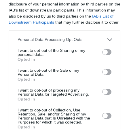
disclosure of your personal information by third parties on the
IAB’s list of downstream participants. This information may
also be disclosed by us to third parties on the
IAB’s List of
Η
28χρονη
ευτυχώς είναι εκτός κινδύνου
Downstream Participants
that may further disclose it to other
αλλά δεν μπόρεσαν να σώσουν το βρέφος το
third parties.
οποίο κατέληξε. Δίπλα στην 28χρονη γυναίκα
Personal Data Processing Opt Outs
βρίσκεται ειδικός ψυχολόγος για να την
I want to opt-out of the Sharing of my
στηρίξει σε αυτή τη δύσκολη στιγμή.
personal data.
Opted In
I want to opt-out of the Sale of my
Personal Data.
Opted In
I want to opt-out of processing my
Personal Data for Targeted Advertising.
Opted In
I want to opt-out of Collection, Use,
Retention, Sale, and/or Sharing of my
Personal Data that Is Unrelated with the
Purposes for which it was collected.
Opted In