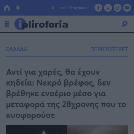
Κυριακή 09 Αυγούστου
Ελλάδα
ΕΛΛΑΔΑ
ΠΕΡΙΣΣΟΤΕΡΕΣ
Οικονομία
Πολιτική
Αντί για χαρές, θα έχουν
κηδεία: Νεκρό βρέφος, δεν
Τράπεζες
βρέθηκε εναέριο μέσο για
Επιδοτήσεις
Κόσμος
μεταφορά της 28χρονης που το
Lifestyle
ΕΣΠΑ
κυοφορούσε
Αθλητικά