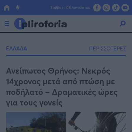
Σάββατο 08 Αυγούστου
Ελλάδα
ΕΛΛΑΔΑ
ΠΕΡΙΣΣΟΤΕΡΕΣ
Οικονομία
Πολιτική
Ανείπωτος Θρήνος: Νεκρός
14χρονος μετά από πτώση με
Τράπεζες
ποδήλατό – Δραματικές ώρες
Επιδοτήσεις
Κόσμος
για τους γονείς
Lifestyle
ΕΣΠΑ
Αθλητικά