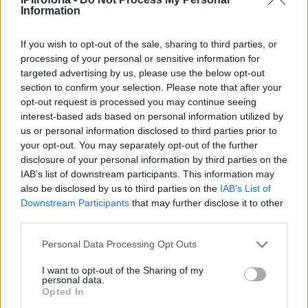
Information
If you wish to opt-out of the sale, sharing to third parties, or
O 14χρονος άφησε την
processing of your personal or sensitive information for
targeted advertising by us, please use the below opt-out
τελευταία πνοή του στο
section to confirm your selection. Please note that after your
νοσοκομείο
opt-out request is processed you may continue seeing
interest-based ads based on personal information utilized by
us or personal information disclosed to third parties prior to
Υπήρξε άμεση κινητοποίηση με ασθενοφόρο
your opt-out. You may separately opt-out of the further
του ΕΚΑΒ να μεταφέρει τον άτυχο 14χρονο
disclosure of your personal information by third parties on the
άμεσα στο νοσοκομείο του Αγρινίου με την
IAB’s list of downstream participants. This information may
also be disclosed by us to third parties on the
IAB’s List of
αστυνομία να βοηθάει στην άμεσα μεταφορά
Downstream Participants
that may further disclose it to other
του, αλλά δυστυχώς ο 14χρονος υπέκυψε στα
third parties.
τραύματα του και δεν τα κατάφερε..
Personal Data Processing Opt Outs
I want to opt-out of the Sharing of my
personal data.
Opted In