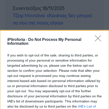
Συνεντεύξεις 18/11/2025
Τζεφ Μοντάνα: «Κανένας δεν μπορεί
να σου πει ποιος είσαι»
iPliroforia -
Do Not Process My Personal
Καιρός – Καύσωνας: Η λεπτομέρεια που
Information
κανείς δεν έδωσε σημασία και η βασική
If you wish to opt-out of the sale, sharing to third parties, or
διαφορά
processing of your personal or sensitive information for
targeted advertising by us, please use the below opt-out
Μόνο υπερηφάνεια: Στην κορυφή του
section to confirm your selection. Please note that after your
κόσμου οι αδερφές Αλεξανδρή!
opt-out request is processed you may continue seeing
interest-based ads based on personal information utilized by
us or personal information disclosed to third parties prior to
Το ανακοίνωσε ο ΕΦΚΑ: Πóτε θα μπουν οι
your opt-out. You may separately opt-out of the further
Συντάξεις Αυγούστου στους Συνταξιούχους,
disclosure of your personal information by third parties on the
IAB’s list of downstream participants. This information may
τι έχει αλλάξει
also be disclosed by us to third parties on the
IAB’s List of