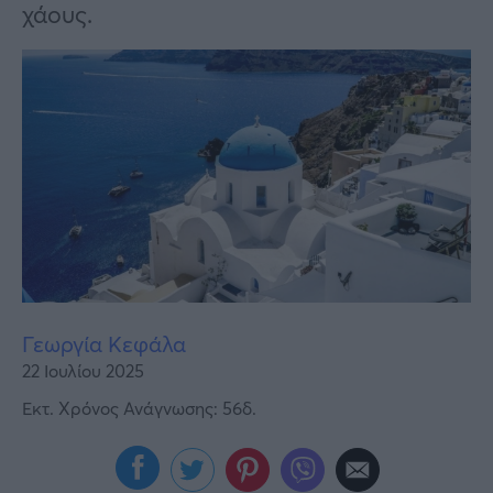
Υγεία
χάους.
Γυναίκα
Καιρός
Γεωργία Κεφάλα
22 Ιουλίου 2025
Εκτ. Χρόνος Ανάγνωσης: 56δ.