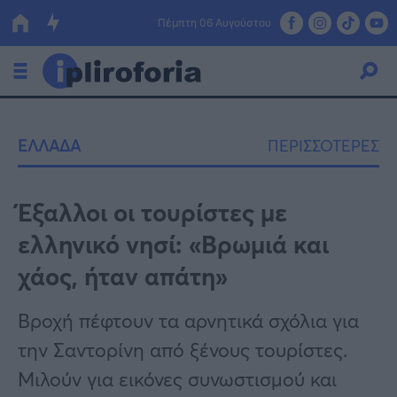
Πέμπτη 06 Αυγούστου
Ελλάδα
ΕΛΛΑΔΑ
ΠΕΡΙΣΣΟΤΕΡΕΣ
Οικονομία
Πολιτική
Έξαλλοι οι τουρίστες με
ελληνικό νησί: «Βρωμιά και
Τράπεζες
χάος, ήταν απάτη»
Επιδοτήσεις
Κόσμος
Βροχή πέφτουν τα αρνητικά σχόλια για
Lifestyle
ΕΣΠΑ
την Σαντορίνη από ξένους τουρίστες.
Αθλητικά
Μιλούν για εικόνες συνωστισμού και