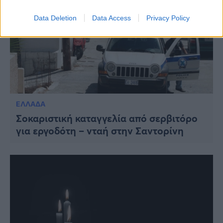
Data Deletion
Data Access
Privacy Policy
ΕΛΛΑΔΑ
Σοκαριστική καταγγελία από σερβιτόρο
για εργοδότη – νταή στην Σαντορίνη