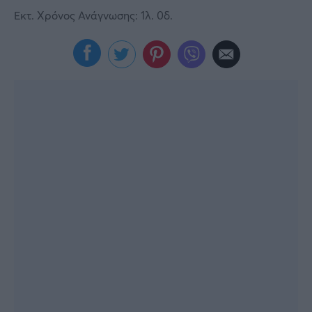
Viral
Εκτ. Χρόνος Ανάγνωσης: 1λ. 0δ.
Κουζίνα
Ζώδια
Pet
Πίστη