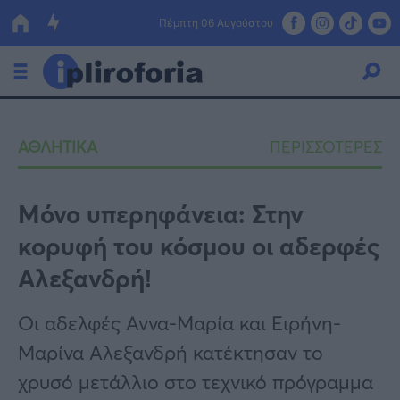
Πέμπτη 06 Αυγούστου
Ελλάδα
ΑΘΛΗΤΙΚΑ
ΠΕΡΙΣΣΟΤΕΡΕΣ
Οικονομία
Πολιτική
Μόνο υπερηφάνεια: Στην
κορυφή του κόσμου οι αδερφές
Τράπεζες
Αλεξανδρή!
Επιδοτήσεις
Κόσμος
Οι αδελφές Αννα-Μαρία και Ειρήνη-
Lifestyle
ΕΣΠΑ
Μαρίνα Αλεξανδρή κατέκτησαν το
Αθλητικά
χρυσό μετάλλιο στο τεχνικό πρόγραμμα