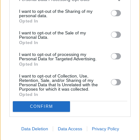
προορισμοί που δεν πάει κανείς (ακόμα)
I want to opt-out of the Sharing of my
personal data.
Διακοπές στην Κεφαλονιά για τον πρίγκιπα
Opted In
Ουίλιαμ, την Κέιτ Μίντλετον και τα παιδιά
I want to opt-out of the Sale of my
Personal Data.
τους
Opted In
«Πόλεμος» μεταξύ της Κατερίνας
I want to opt-out of processing my
Personal Data for Targeted Advertising.
Καινούργιου και του Νίκου Κοκλώνη
Opted In
I want to opt-out of Collection, Use,
TAGS:
Retention, Sale, and/or Sharing of my
Personal Data that Is Unrelated with the
ΑΔΕΡΦΕΣ ΑΛΕΞΑΝΔΡΗ
ΚΑΛΛΙΤΕΧΝΙΚΗ ΚΟΛΥΜΒΗΣΗ
Purposes for which it was collected.
Opted In
CONFIRM
Data Deletion
Data Access
Privacy Policy