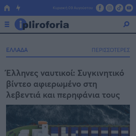
Κυριακή 09 Αυγούστου
Ελλάδα
ΕΛΛΑΔΑ
ΠΕΡΙΣΣΟΤΕΡΕΣ
Οικονομία
Πολιτική
Έλληνες ναυτικοί: Συγκινητικό
βίντεο αφιερωμένο στη
Τράπεζες
λεβεντιά και περηφάνια τους
Επιδοτήσεις
Κόσμος
Lifestyle
ΕΣΠΑ
Αθλητικά