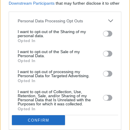
Downstream Participants
that may further disclose it to other
third parties.
Personal Data Processing Opt Outs
I want to opt-out of the Sharing of my
personal data.
Opted In
Είμαστε περήφανοι για εσάς, σας
I want to opt-out of the Sale of my
Personal Data.
ευχαριστούμε!
Opted In
I want to opt-out of processing my
Personal Data for Targeted Advertising.
Opted In
TAGS:
I want to opt-out of Collection, Use,
ΑΤΛΑΝΤΙΚΟΣ ΩΚΕΑΝΟΣ
ΕΛΛΑΔΑ
ΕΛΛΗΝΕΣ
Retention, Sale, and/or Sharing of my
Personal Data that Is Unrelated with the
ΝΑΥΤΙΚΟΙ
ΕΛΛΗΝΙΚΟ ΠΛΟΙΟ
ΘΑΛΑΣΣΑ
Purposes for which it was collected.
Opted In
CONFIRM