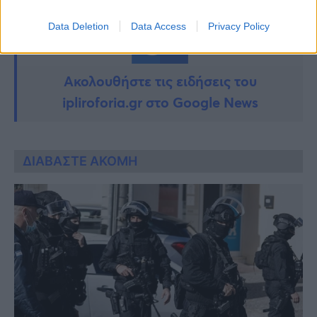
Data Deletion
Data Access
Privacy Policy
Ακολουθήστε τις ειδήσεις του
ipliroforia.gr στο Google News
ΔΙΑΒΑΣΤΕ ΑΚΟΜΗ