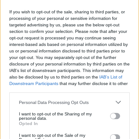
If you wish to opt-out of the sale, sharing to third parties, or
processing of your personal or sensitive information for
targeted advertising by us, please use the below opt-out
section to confirm your selection. Please note that after your
opt-out request is processed you may continue seeing
interest-based ads based on personal information utilized by
Όπως φέρεται να εξηγεί, οι δράστες μόλις
us or personal information disclosed to third parties prior to
αντιλήφθηκαν ότι Ιωσήφ Βαλυράκης έπεσε
your opt-out. You may separately opt-out of the further
στη θάλασσα χτυπώντας την προπέλα των εν
disclosure of your personal information by third parties on the
IAB’s list of downstream participants. This information may
κινήσει σκαφών, αυτοί απομακρύνθηκαν από
also be disclosed by us to third parties on the
IAB’s List of
το σημείο, εγκαταλείποντας αβοήθητο το
Downstream Participants
that may further disclose it to other
third parties.
θύμα και χωρίς να παράσχουν οποιαδήποτε
πληροφορία, αν και γνώριζαν ότι αναζητείται
Personal Data Processing Opt Outs
το θύμα από τις λιμενικές αρχές,
I want to opt-out of the Sharing of my
personal data.
παρεμποδίζοντας κατά αυτόν τον τρόπο
Opted In
οποιαδήποτε έγκαιρη σωστική ενέργεια.
I want to opt-out of the Sale of my