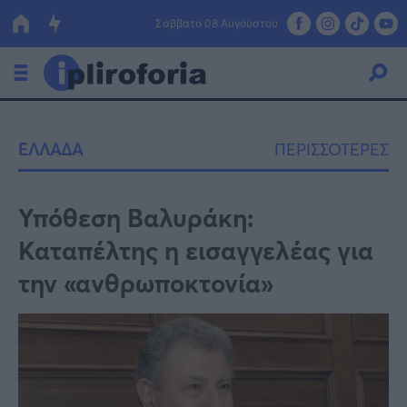
Σάββατο 08 Αυγούστου
Ελλάδα
ΕΛΛΑΔΑ
ΠΕΡΙΣΣΟΤΕΡΕΣ
Οικονομία
Πολιτική
Υπόθεση Βαλυράκη:
Καταπέλτης η εισαγγελέας για
Τράπεζες
την «ανθρωποκτονία»
Επιδοτήσεις
Κόσμος
Lifestyle
ΕΣΠΑ
Αθλητικά