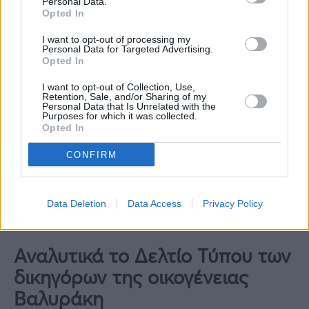
Personal Data.
Opted In
Συνεντεύξεις 18/11/2025
I want to opt-out of processing my
Personal Data for Targeted Advertising.
Δήμητρα Δερζέκου: «Λέω τη δική μου
Opted In
αλήθεια»
I want to opt-out of Collection, Use,
Retention, Sale, and/or Sharing of my
Personal Data that Is Unrelated with the
Purposes for which it was collected.
Opted In
Συνεντεύξεις 18/11/2025
CONFIRM
Τζεφ Μοντάνα: «Κανένας δεν μπορεί
να σου πει ποιος είσαι»
Data Deletion
Data Access
Privacy Policy
Αναλυτικά το Δελτίο Τύπου των
δικηγόρων της οικογένειας
Βαλυράκη