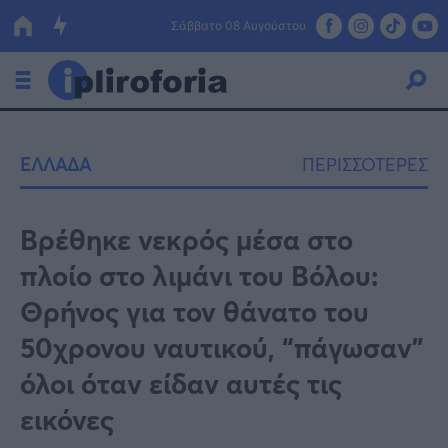
Σάββατο 08 Αυγούστου
Ελλάδα
ΕΛΛΑΔΑ
ΠΕΡΙΣΣΟΤΕΡΕΣ
Οικονομία
Πολιτική
Βρέθηκε νεκρός μέσα στο
πλοίο στο λιμάνι του Βόλου:
Τράπεζες
Θρήνος για τον θάνατο του
Επιδοτήσεις
Κόσμος
50χρονου ναυτικού, “πάγωσαν”
Lifestyle
ΕΣΠΑ
όλοι όταν είδαν αυτές τις
Αθλητικά
εικόνες