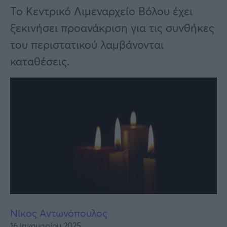
Υγεία
Το Κεντρικό Λιμεναρχείο Βόλου έχει
Γυναίκα
ξεκινήσει προανάκριση για τις συνθήκες
του περιστατικού λαμβάνονται
Καιρός
καταθέσεις.
Νίκος Αντωνόπουλος
16 Ιανουαρίου 2025