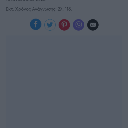
Viral
Εκτ. Χρόνος Ανάγνωσης: 2λ. 11δ.
Κουζίνα
Ζώδια
Pet
Πίστη