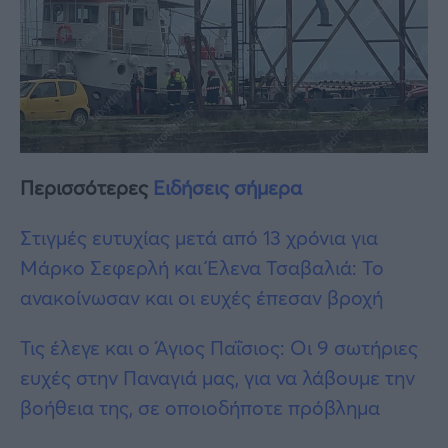
Περισσότερες
Ειδήσεις σήμερα
Στιγμές ευτυχίας μετά από 13 χρόνια για
Μάρκο Σεφερλή και Έλενα Τσαβαλιά: Το
ανακοίνωσαν και οι ευχές έπεσαν βροχή
Τις έλεγε και ο Άγιος Παΐσιος: Οι 9 σωτήριες
ευχές στην Παναγιά μας, για να λάβουμε την
βοήθεια της, σε οποιοδήποτε πρόβλημα