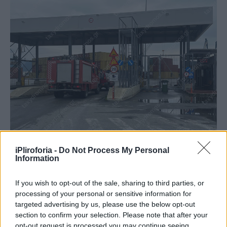
iPliroforia -
Do Not Process My Personal
Information
Συνεντεύξεις 18/11/2025
If you wish to opt-out of the sale, sharing to third parties, or
processing of your personal or sensitive information for
Δήμητρα Δερζέκου: «Λέω τη δική μου
targeted advertising by us, please use the below opt-out
αλήθεια»
section to confirm your selection. Please note that after your
opt-out request is processed you may continue seeing