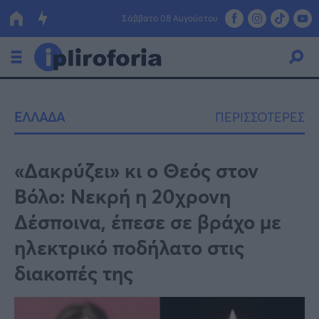
Σάββατο 08 Αυγούστου
Ελλάδα
ΕΛΛΑΔΑ
ΠΕΡΙΣΣΟΤΕΡΕΣ
Οικονομία
Πολιτική
«Δακρύζει» κι ο Θεός στον
Βόλο: Νεκρή η 20χρονη
Τράπεζες
Δέσποινα, έπεσε σε βράχο με
Επιδοτήσεις
Κόσμος
ηλεκτρικό ποδήλατο στις
Lifestyle
ΕΣΠΑ
διακοπές της
Αθλητικά