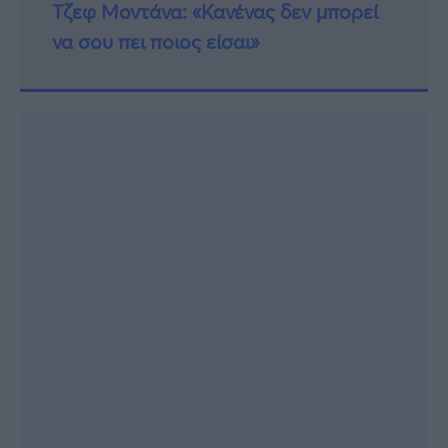
Τζεφ Μοντάνα: «Κανένας δεν μπορεί
να σου πει ποιος είσαι»