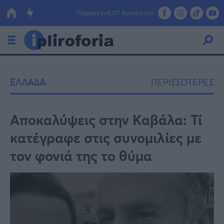
Παρασκευή 07 Αυγούστου
Ελλάδα
ΕΛΛΑΔΑ
ΠΕΡΙΣΣΟΤΕΡΕΣ
Οικονομία
Πολιτική
Αποκαλύψεις στην Καβάλα: Τί
κατέγραφε στις συνομιλίες με
Τράπεζες
τον φονιά της το θύμα
Επιδοτήσεις
Κόσμος
Lifestyle
ΕΣΠΑ
Αθλητικά