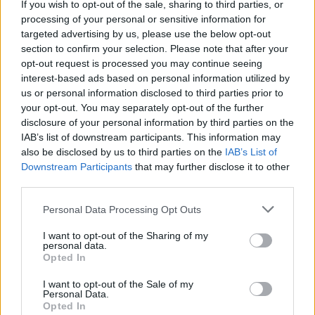
If you wish to opt-out of the sale, sharing to third parties, or
processing of your personal or sensitive information for
targeted advertising by us, please use the below opt-out
section to confirm your selection. Please note that after your
opt-out request is processed you may continue seeing
interest-based ads based on personal information utilized by
Ο δολοφόνος ήθελε να τιμωρήσει την Άννα,
us or personal information disclosed to third parties prior to
για αυτό και πυροβόλησε πρώτα το βρέφος
your opt-out. You may separately opt-out of the further
disclosure of your personal information by third parties on the
τους. Ήθελε, δηλαδή, να νιώσει τον φρικτό
IAB’s list of downstream participants. This information may
πόνο της απώλειας, έστω και για λίγα
also be disclosed by us to third parties on the
IAB’s List of
Downstream Participants
that may further disclose it to other
δευτερόλεπτα πριν την πυροβολήσει και
third parties.
έτσι, αποφάσισε να σκοτώσει πρώτα το
Personal Data Processing Opt Outs
παιδί.
I want to opt-out of the Sharing of my
personal data.
Opted In
I want to opt-out of the Sale of my
Personal Data.
Opted In