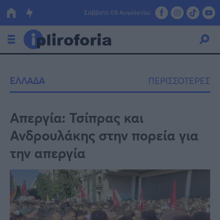
Σάββατο 08 Αυγούστου
Ελλάδα
ΕΛΛΑΔΑ
ΠΕΡΙΣΣΟΤΕΡΕΣ
Οικονομία
Πολιτική
Απεργία: Τσίπρας και
Ανδρουλάκης στην πορεία για
Τράπεζες
την απεργία
Επιδοτήσεις
Κόσμος
Lifestyle
ΕΣΠΑ
Αθλητικά