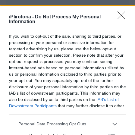
iPliroforia -
Do Not Process My Personal
Information
If you wish to opt-out of the sale, sharing to third parties, or
processing of your personal or sensitive information for
targeted advertising by us, please use the below opt-out
section to confirm your selection. Please note that after your
opt-out request is processed you may continue seeing
interest-based ads based on personal information utilized by
us or personal information disclosed to third parties prior to
your opt-out. You may separately opt-out of the further
disclosure of your personal information by third parties on the
IAB’s list of downstream participants. This information may
also be disclosed by us to third parties on the
IAB’s List of
Ο πρόεδρος του ΣΥΡΙΖΑ έκανε, μάλιστα, μια
Downstream Participants
that may further disclose it to other
third parties.
στάση για έναν μικρό του φίλο, ο οποίος
φορούσε μπλούζα με τον Τσε Γκεβάρα.
Personal Data Processing Opt Outs