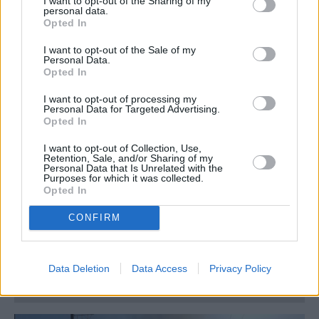
I want to opt-out of the Sharing of my
personal data.
Opted In
TAGS:
I want to opt-out of the Sale of my
24ΩΡΗ ΑΠΕΡΓΙΑ
ΑΛΕΞΗΣ ΤΣΙΠΡΑΣ
ΔΙΑΔΗΛΩΣΕΙΣ
Personal Data.
Opted In
I want to opt-out of processing my
Personal Data for Targeted Advertising.
Opted In
I want to opt-out of Collection, Use,
Retention, Sale, and/or Sharing of my
Personal Data that Is Unrelated with the
Purposes for which it was collected.
Opted In
Ακολουθήστε τις ειδήσεις του
CONFIRM
ipliroforia.gr στο Google News
Data Deletion
Data Access
Privacy Policy
ΔΙΑΒΑΣΤΕ ΑΚΟΜΗ